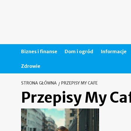
Skip
to
content
Biznes i finanse
Dom i ogród
Informacje
Zdrowie
STRONA GŁÓWNA
PRZEPISY MY CAFE
Przepisy My Ca