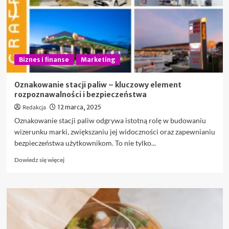
produkowanych
w
Polsce.
Producent
znalazł
nowy
Biznes i finanse
Marketing
rynek
zbytu
Oznakowanie stacji paliw – kluczowy element
rozpoznawalności i bezpieczeństwa
Redakcja
12 marca, 2025
Oznakowanie stacji paliw odgrywa istotną rolę w budowaniu
wizerunku marki, zwiększaniu jej widoczności oraz zapewnianiu
bezpieczeństwa użytkownikom. To nie tylko...
Dowiedz
Dowiedz się więcej
się
więcej
o
Oznakowanie
stacji
paliw
–