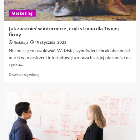
Marketing
Jak zaistnieć w internecie, czyli strona dla Twojej
firmy
Redakcja
19 stycznia, 2023
Nie ma się co oszukiwać. W dzisiejszym świecie brak obecności
marki w przestrzeni internetowej oznacza brak jej obecności na
rynku...
Dowiedz
Dowiedz się więcej
się
więcej
o
Jak
zaistnieć
w
internecie,
czyli
strona
dla
Twojej