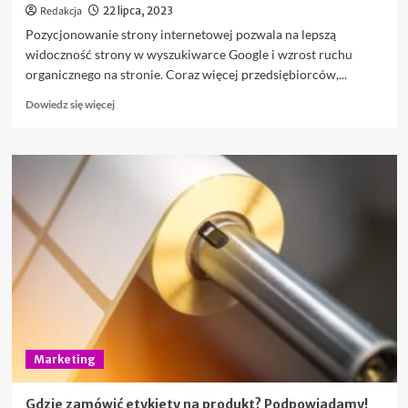
Redakcja
22 lipca, 2023
Pozycjonowanie strony internetowej pozwala na lepszą
widoczność strony w wyszukiwarce Google i wzrost ruchu
organicznego na stronie. Coraz więcej przedsiębiorców,...
Dowiedz
Dowiedz się więcej
się
więcej
o
Dlaczego
naszemu
biznesowi
jest
potrzebne
pozycjonowanie
strony
internetowej?
Marketing
Gdzie zamówić etykiety na produkt? Podpowiadamy!