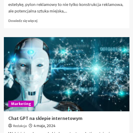
estetykę, pylon reklamowy to nie tylko konstrukcja reklamowa,
ale potencjalna sztuka miejska,...
Dowiedz
Dowiedz się więcej
się
więcej
o
Pylon
reklamowy
jako
element
architektury
miejskiej:
Zestawienie
najbardziej
niezwykłych
projektów
Marketing
Chat GPT na sklepie internetowym
Redakcja
4 maja, 2024