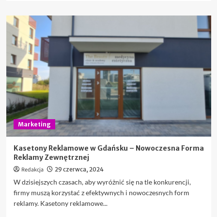
więcej
o
Pomysły
na
nietypowe
kampanie
PR-
owe
Marketing
Kasetony Reklamowe w Gdańsku – Nowoczesna Forma
Reklamy Zewnętrznej
Redakcja
29 czerwca, 2024
W dzisiejszych czasach, aby wyróżnić się na tle konkurencji,
firmy muszą korzystać z efektywnych i nowoczesnych form
reklamy. Kasetony reklamowe...