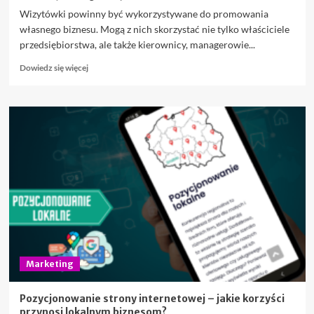
Wizytówki powinny być wykorzystywane do promowania
własnego biznesu. Mogą z nich skorzystać nie tylko właściciele
przedsiębiorstwa, ale także kierownicy, managerowie...
Dowiedz
Dowiedz się więcej
się
więcej
o
Co
należy
wiedzieć
o
wizytówkach
firmowych?
Marketing
Pozycjonowanie strony internetowej – jakie korzyści
przynosi lokalnym biznesom?