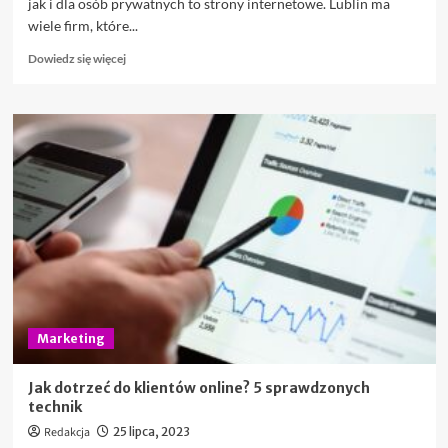
jak i dla osób prywatnych to strony internetowe. Lublin ma
wiele firm, które...
Dowiedz
Dowiedz się więcej
się
więcej
o
Tworzenie
profesjonalnych
i
szybko
działających
stron
www
z
wykorzystaniem
WordPressa
Marketing
Jak dotrzeć do klientów online? 5 sprawdzonych
technik
Redakcja
25 lipca, 2023