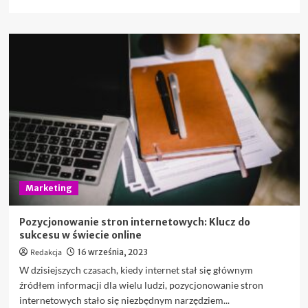
się
więcej
o
Dlaczego
zegary
reklamowe
to
świetny
pomysł
na
promocję
marki?
Marketing
Pozycjonowanie stron internetowych: Klucz do
sukcesu w świecie online
Redakcja
16 września, 2023
W dzisiejszych czasach, kiedy internet stał się głównym
źródłem informacji dla wielu ludzi, pozycjonowanie stron
internetowych stało się niezbędnym narzędziem...