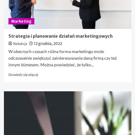
firmy
Marketing
Strategia i planowanie działań marketingowych
Redakcja
12 grudnia, 2022
W obecnych czasach różna forma marketingu może
odczuwalnie zwiększyć zainteresowanie daną firmą czy też
innym biznesem. Można powiedzieć, że tylko...
Dowiedz
Dowiedz się więcej
się
więcej
o
Strategia
i
planowanie
działań
marketingowych