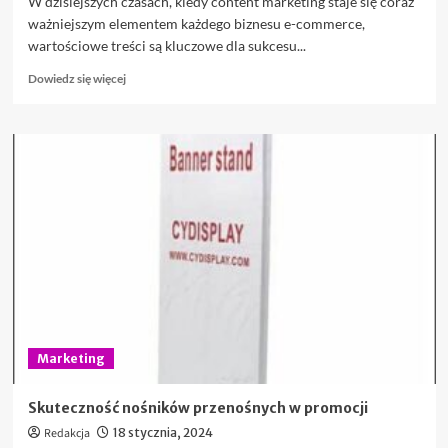
W dzisiejszych czasach, kiedy content marketing staje się coraz
ważniejszym elementem każdego biznesu e-commerce,
wartościowe treści są kluczowe dla sukcesu...
Dowiedz
Dowiedz się więcej
się
więcej
o
Chat
GPT
na
sklepie
internetowym
Marketing
Skuteczność nośników przenośnych w promocji
Redakcja
18 stycznia, 2024