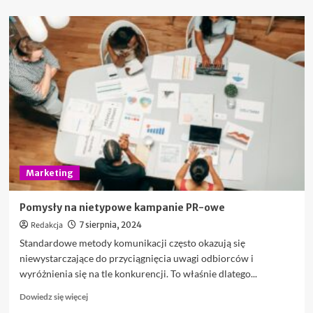
więcej
o
Pierwsza
Agencja
Marketingowa
dla
branży
rowerowej
oraz
kawowej
–
dlaczego
warto
Marketing
się
specjalizować
w
Pomysły na nietypowe kampanie PR-owe
marketingu?
Redakcja
7 sierpnia, 2024
Standardowe metody komunikacji często okazują się
niewystarczające do przyciągnięcia uwagi odbiorców i
wyróżnienia się na tle konkurencji. To właśnie dlatego...
Dowiedz
Dowiedz się więcej
się