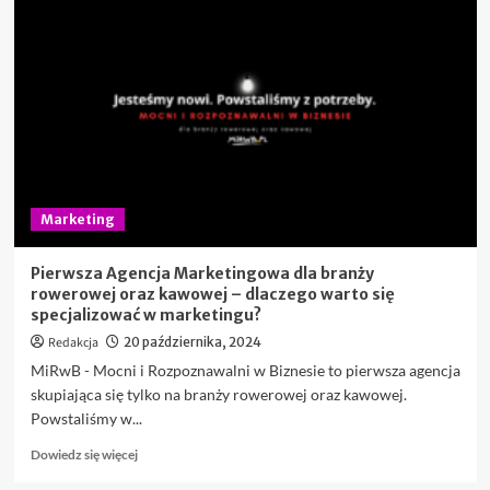
nadruki
na
gadżetach
wpływają
na
skuteczną
promocję?
Marketing
Pierwsza Agencja Marketingowa dla branży
rowerowej oraz kawowej – dlaczego warto się
specjalizować w marketingu?
Redakcja
20 października, 2024
MiRwB - Mocni i Rozpoznawalni w Biznesie to pierwsza agencja
skupiająca się tylko na branży rowerowej oraz kawowej.
Powstaliśmy w...
Dowiedz
Dowiedz się więcej
się