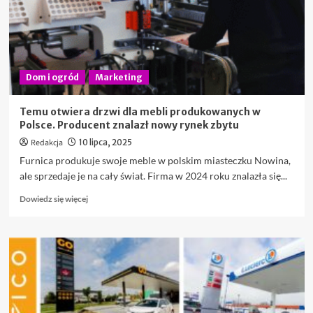
Dom i ogród
Marketing
Temu otwiera drzwi dla mebli produkowanych w
Polsce. Producent znalazł nowy rynek zbytu
Redakcja
10 lipca, 2025
Furnica produkuje swoje meble w polskim miasteczku Nowina,
ale sprzedaje je na cały świat. Firma w 2024 roku znalazła się...
Dowiedz
Dowiedz się więcej
się
więcej
o
Temu
otwiera
drzwi
dla
mebli