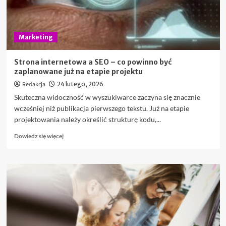
Marketing
Strona internetowa a SEO – co powinno być
zaplanowane już na etapie projektu
Redakcja
24 lutego, 2026
Skuteczna widoczność w wyszukiwarce zaczyna się znacznie
wcześniej niż publikacja pierwszego tekstu. Już na etapie
projektowania należy określić strukturę kodu,...
Dowiedz
Dowiedz się więcej
się
więcej
o
Strona
internetowa
a
SEO
–
co