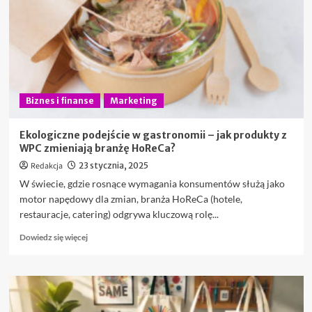
kluczowy
element
rozpoznawalności
i
bezpieczeństwa
Biznes i finanse
Marketing
Ekologiczne podejście w gastronomii – jak produkty z
WPC zmieniają branżę HoReCa?
Redakcja
23 stycznia, 2025
W świecie, gdzie rosnące wymagania konsumentów służą jako
motor napędowy dla zmian, branża HoReCa (hotele,
restauracje, catering) odgrywa kluczową rolę...
Dowiedz
Dowiedz się więcej
się
więcej
o
Ekologiczne
podejście