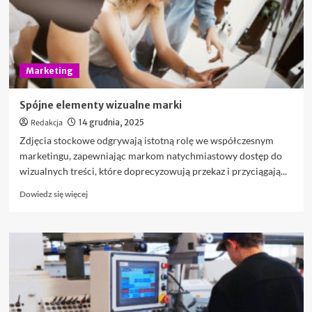
powinno
być
zaplanowane
już
na
Marketing
etapie
projektu
Spójne elementy wizualne marki
Redakcja
14 grudnia, 2025
Zdjęcia stockowe odgrywają istotną rolę we współczesnym
marketingu, zapewniając markom natychmiastowy dostęp do
wizualnych treści, które doprecyzowują przekaz i przyciągają...
Dowiedz
Dowiedz się więcej
się
więcej
o
Spójne
elementy
wizualne
marki