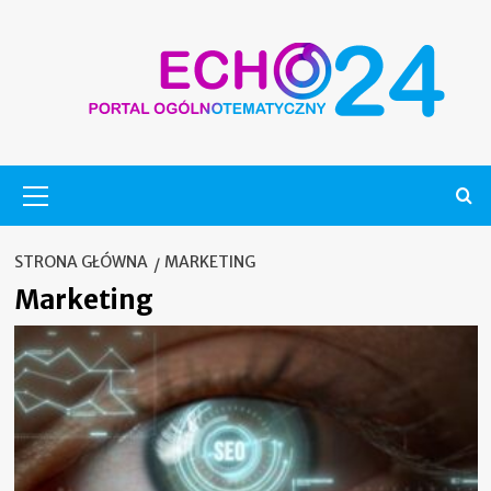
Skip
to
content
Menu
główne
STRONA GŁÓWNA
MARKETING
Marketing