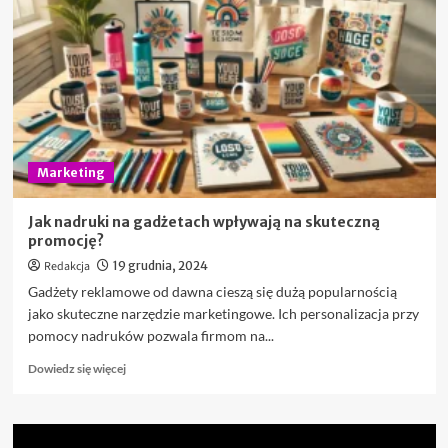
w
gastronomii
–
jak
produkty
z
WPC
zmieniają
branżę
Marketing
HoReCa?
Jak nadruki na gadżetach wpływają na skuteczną
promocję?
Redakcja
19 grudnia, 2024
Gadżety reklamowe od dawna cieszą się dużą popularnością
jako skuteczne narzędzie marketingowe. Ich personalizacja przy
pomocy nadruków pozwala firmom na...
Dowiedz
Dowiedz się więcej
się
więcej
o
Jak