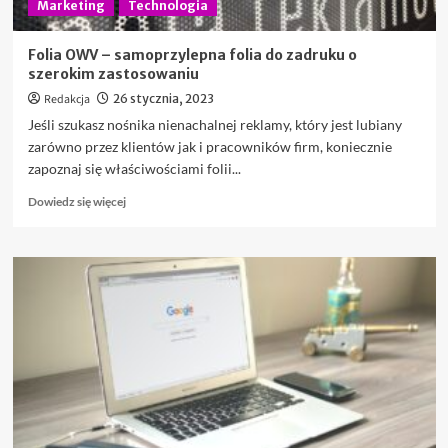
Marketing
Technologia
Folia OWV – samoprzylepna folia do zadruku o
szerokim zastosowaniu
Redakcja
26 stycznia, 2023
Jeśli szukasz nośnika nienachalnej reklamy, który jest lubiany
zarówno przez klientów jak i pracowników firm, koniecznie
zapoznaj się właściwościami folii...
Dowiedz
Dowiedz się więcej
się
więcej
o
Folia
OWV
–
samoprzylepna
folia
do
zadruku
o
szerokim
zastosowaniu