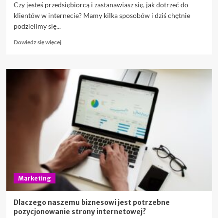
Czy jesteś przedsiębiorcą i zastanawiasz się, jak dotrzeć do
klientów w internecie? Mamy kilka sposobów i dziś chętnie
podzielimy się...
Dowiedz
Dowiedz się więcej
się
więcej
o
Jak
dotrzeć
do
klientów
online?
5
sprawdzonych
technik
Marketing
Dlaczego naszemu biznesowi jest potrzebne
pozycjonowanie strony internetowej?