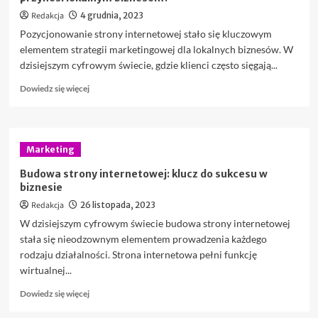
Redakcja
4 grudnia, 2023
Pozycjonowanie strony internetowej stało się kluczowym
elementem strategii marketingowej dla lokalnych biznesów. W
dzisiejszym cyfrowym świecie, gdzie klienci często sięgają...
Dowiedz
Dowiedz się więcej
się
więcej
o
Pozycjonowanie
Marketing
strony
internetowej
Budowa strony internetowej: klucz do sukcesu w
–
biznesie
jakie
Redakcja
26 listopada, 2023
korzyści
przynosi
W dzisiejszym cyfrowym świecie budowa strony internetowej
lokalnym
stała się nieodzownym elementem prowadzenia każdego
biznesom?
rodzaju działalności. Strona internetowa pełni funkcję
wirtualnej...
Dowiedz
Dowiedz się więcej
się