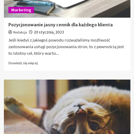
Marketing
Pozycjonowanie jasny cennik dla każdego klienta
Redakcja
20 stycznia, 2023
Jeśli kiedyś z jakiegoś powodu rozważaliśmy możliwość
zastosowania usługi pozycjonowania stron, to z pewnością jest
to istotny cel, który warto...
Dowiedz
Dowiedz się więcej
się
więcej
o
Pozycjonowanie
jasny
cennik
dla
każdego
klienta