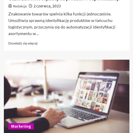
Redakcja
2 czerwca, 2023
Znakowanie towarów spełnia kilka funkcji jednocześnie.
Umożliwia sprawną identyfikację produktów w łańcuchu
logistycznym, przyczynia się do automatyzacji identyfikacji
asortymentu w...
Dowiedz
Dowiedz się więcej
się
więcej
o
Gdzie
zamówić
etykiety
na
produkt?
Podpowiadamy!
Marketing