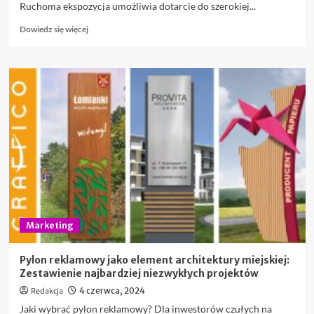
Ruchoma ekspozycja umożliwia dotarcie do szerokiej...
Dowiedz
Dowiedz się więcej
się
więcej
o
Reklama
na
busach:
Ruchoma
ekspozycja,
która
trafia
w
każdy
zakątek
Marketing
Pylon reklamowy jako element architektury miejskiej:
Zestawienie najbardziej niezwykłych projektów
Redakcja
4 czerwca, 2024
Jaki wybrać pylon reklamowy? Dla inwestorów czułych na