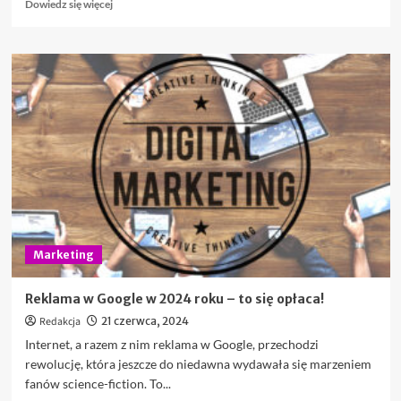
Dowiedz
Dowiedz się więcej
się
więcej
o
Kasetony
Reklamowe
w
Gdańsku
–
Nowoczesna
Forma
Reklamy
Zewnętrznej
Marketing
Reklama w Google w 2024 roku – to się opłaca!
Redakcja
21 czerwca, 2024
Internet, a razem z nim reklama w Google, przechodzi
rewolucję, która jeszcze do niedawna wydawała się marzeniem
fanów science-fiction. To...