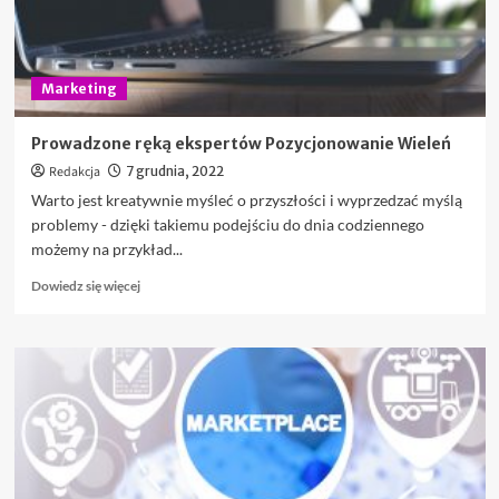
Marketing
Prowadzone ręką ekspertów Pozycjonowanie Wieleń
Redakcja
7 grudnia, 2022
Warto jest kreatywnie myśleć o przyszłości i wyprzedzać myślą
problemy - dzięki takiemu podejściu do dnia codziennego
możemy na przykład...
Dowiedz
Dowiedz się więcej
się
więcej
o
Prowadzone
ręką
ekspertów
Pozycjonowanie
Wieleń