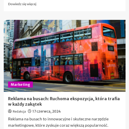
Dowiedz
Dowiedz się więcej
się
więcej
o
Reklama
w
Google
w
2024
roku
–
to
się
opłaca!
Marketing
Reklama na busach: Ruchoma ekspozycja, która trafia
w każdy zakątek
Redakcja
17 czerwca, 2024
Reklama na busach to innowacyjne i skuteczne narzędzie
marketingowe, które zyskuje coraz większą popularność.