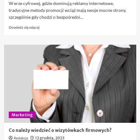
W erze cyfrowej, gdzie dominują reklamy internetowe,
tradycyjne metody promocji wciąż mają swoje mocne strony,
szczególnie gdy chodzi o bezpośredni...
Dowiedz
Dowiedz się więcej
się
więcej
o
Skuteczność
nośników
przenośnych
w
promocji
Marketing
Co należy wiedzieć o wizytówkach firmowych?
Redakcja
12 grudnia, 2023