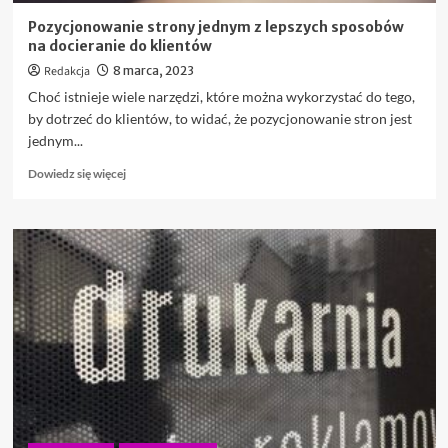
Pozycjonowanie strony jednym z lepszych sposobów
na docieranie do klientów
Redakcja
8 marca, 2023
Choć istnieje wiele narzędzi, które można wykorzystać do tego,
by dotrzeć do klientów, to widać, że pozycjonowanie stron jest
jednym...
Dowiedz
Dowiedz się więcej
się
więcej
o
Pozycjonowanie
strony
jednym
z
lepszych
sposobów
na
docieranie
do
klientów