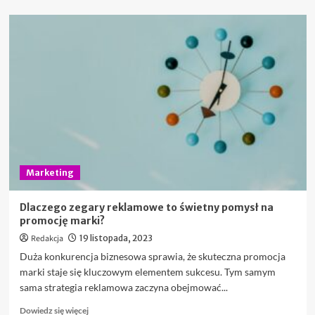
więcej
o
Budowa
strony
internetowej:
klucz
do
sukcesu
w
biznesie
Marketing
Dlaczego zegary reklamowe to świetny pomysł na
promocję marki?
Redakcja
19 listopada, 2023
Duża konkurencja biznesowa sprawia, że skuteczna promocja
marki staje się kluczowym elementem sukcesu. Tym samym
sama strategia reklamowa zaczyna obejmować...
Dowiedz
Dowiedz się więcej