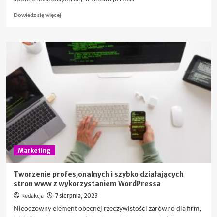
Dowiedz
Dowiedz się więcej
się
więcej
o
Bilboardy
–
dlaczego
nadal
rządzą
w
świecie
reklamy?
Marketing
Tworzenie profesjonalnych i szybko działających
stron www z wykorzystaniem WordPressa
Redakcja
7 sierpnia, 2023
Nieodzowny element obecnej rzeczywistości zarówno dla firm,