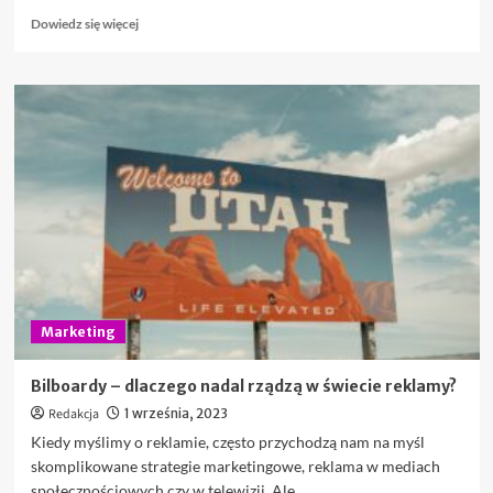
Dowiedz
Dowiedz się więcej
się
więcej
o
Pozycjonowanie
stron
internetowych:
Klucz
do
sukcesu
w
świecie
online
Marketing
Bilboardy – dlaczego nadal rządzą w świecie reklamy?
Redakcja
1 września, 2023
Kiedy myślimy o reklamie, często przychodzą nam na myśl
skomplikowane strategie marketingowe, reklama w mediach
społecznościowych czy w telewizji. Ale...