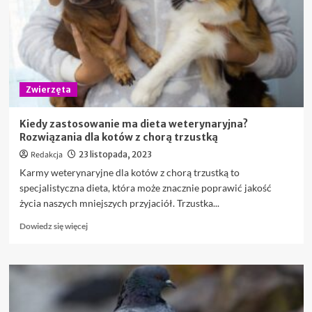
dla
psów?
Zwierzęta
Kiedy zastosowanie ma dieta weterynaryjna?
Rozwiązania dla kotów z chorą trzustką
Redakcja
23 listopada, 2023
Karmy weterynaryjne dla kotów z chorą trzustką to
specjalistyczna dieta, która może znacznie poprawić jakość
życia naszych mniejszych przyjaciół. Trzustka...
Dowiedz
Dowiedz się więcej
się
więcej
o
Kiedy
zastosowanie
ma