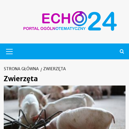
Skip
to
content
Menu
główne
STRONA GŁÓWNA
ZWIERZĘTA
Zwierzęta