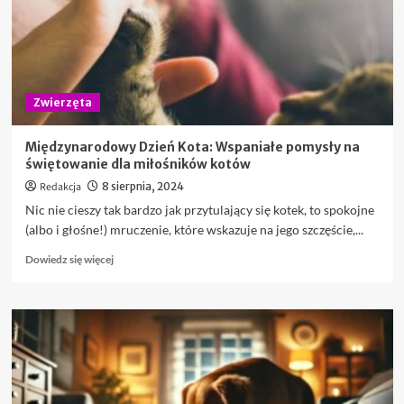
Zwierzęta
Międzynarodowy Dzień Kota: Wspaniałe pomysły na
świętowanie dla miłośników kotów
Redakcja
8 sierpnia, 2024
Nic nie cieszy tak bardzo jak przytulający się kotek, to spokojne
(albo i głośne!) mruczenie, które wskazuje na jego szczęście,...
Dowiedz
Dowiedz się więcej
się
więcej
o
Międzynarodowy
Dzień
Kota:
Wspaniałe
pomysły