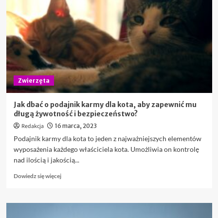
ptaki
Poznań
Zwierzęta
Jak dbać o podajnik karmy dla kota, aby zapewnić mu
długą żywotność i bezpieczeństwo?
Redakcja
16 marca, 2023
Podajnik karmy dla kota to jeden z najważniejszych elementów
wyposażenia każdego właściciela kota. Umożliwia on kontrolę
nad ilością i jakością...
Dowiedz
Dowiedz się więcej
się
więcej
o
Jak