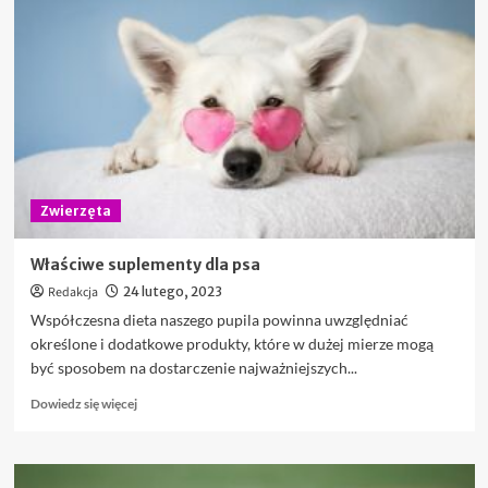
dbać
o
podajnik
karmy
dla
kota,
aby
zapewnić
mu
długą
Zwierzęta
żywotność
i
bezpieczeństwo?
Właściwe suplementy dla psa
Redakcja
24 lutego, 2023
Współczesna dieta naszego pupila powinna uwzględniać
określone i dodatkowe produkty, które w dużej mierze mogą
być sposobem na dostarczenie najważniejszych...
Dowiedz
Dowiedz się więcej
się
więcej
o
Właściwe