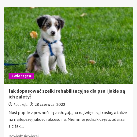
więcej
o
Klinika
weterynaryjna
na
terenie
Pruszcza
Gdańskiego
–
profesjonalna
oferta
Zwierzęta
Jak dopasować szelki rehabilitacyjne dla psa i jakie są
ich zalety?
Redakcja
28 czerwca, 2022
Nasi pupile z pewnością zasługują na największą troskę, a także
na najlepszej jakości akcesoria. Niemniej jednak często zdarza
się tak,...
Dowiedz
Dowiedz się więcej