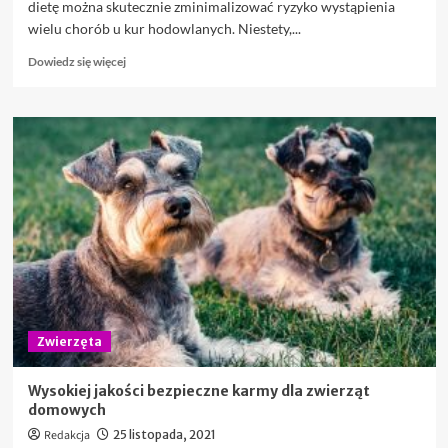
dietę można skutecznie zminimalizować ryzyko wystąpienia
wielu chorób u kur hodowlanych. Niestety,...
Dowiedz
Dowiedz się więcej
się
więcej
o
Na
jakie
choroby
narażone
są
kury
hodowlane?
Zwierzęta
Wysokiej jakości bezpieczne karmy dla zwierząt
domowych
Redakcja
25 listopada, 2021