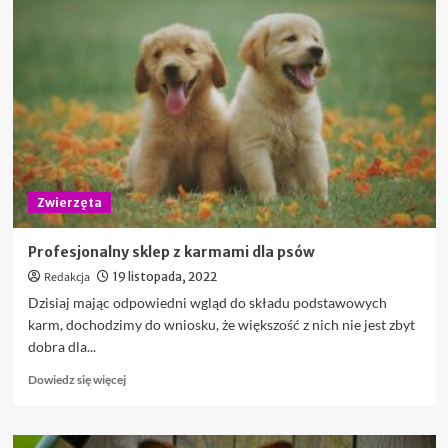
suplementy
dla
psa
Zwierzęta
Profesjonalny sklep z karmami dla psów
Redakcja
19 listopada, 2022
Dzisiaj mając odpowiedni wgląd do składu podstawowych
karm, dochodzimy do wniosku, że większość z nich nie jest zbyt
dobra dla...
Dowiedz
Dowiedz się więcej
się
więcej
o