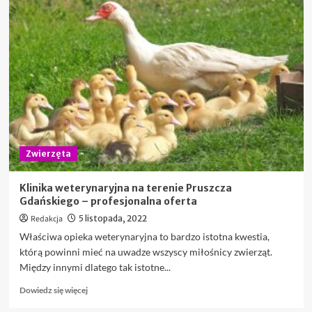
W
domu
czy
na
dworze?
–
miejsce
dla
nowego
psa
Zwierzęta
Klinika weterynaryjna na terenie Pruszcza
Gdańskiego – profesjonalna oferta
Redakcja
5 listopada, 2022
Właściwa opieka weterynaryjna to bardzo istotna kwestia,
którą powinni mieć na uwadze wszyscy miłośnicy zwierząt.
Między innymi dlatego tak istotne...
Dowiedz
Dowiedz się więcej
się