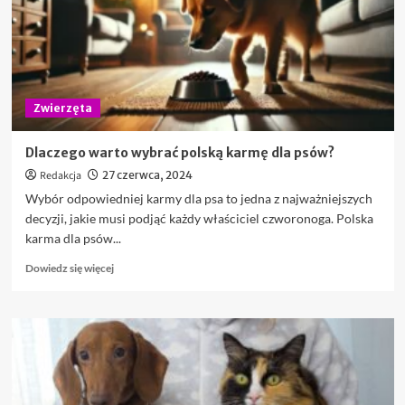
na
świętowanie
dla
miłośników
kotów
Zwierzęta
Dlaczego warto wybrać polską karmę dla psów?
Redakcja
27 czerwca, 2024
Wybór odpowiedniej karmy dla psa to jedna z najważniejszych
decyzji, jakie musi podjąć każdy właściciel czworonoga. Polska
karma dla psów...
Dowiedz
Dowiedz się więcej
się
więcej
o
Dlaczego
warto
wybrać
polską
karmę