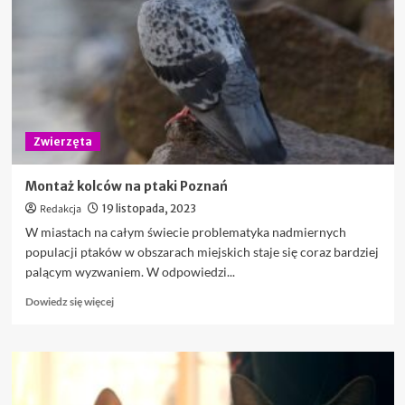
dieta
weterynaryjna?
Rozwiązania
dla
kotów
z
chorą
trzustką
Zwierzęta
Montaż kolców na ptaki Poznań
Redakcja
19 listopada, 2023
W miastach na całym świecie problematyka nadmiernych
populacji ptaków w obszarach miejskich staje się coraz bardziej
palącym wyzwaniem. W odpowiedzi...
Dowiedz
Dowiedz się więcej
się
więcej
o
Montaż
kolców
na