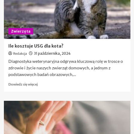
do
pasz?
Zwierzęta
Ile kosztuje USG dla kota?
Redakcja
31 października, 2024
Diagnostyka weterynaryjna odgrywa kluczową rolę w trosce o
zdrowie i życie naszych zwierząt domowych, a jednym z
podstawowych badań obrazowych,...
Dowiedz
Dowiedz się więcej
się
więcej
o
Ile
kosztuje
USG
dla
kota?