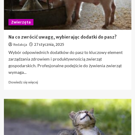
Zwierzęta
Na co zwrócić uwagę, wybierając dodatki do pasz?
Redakcja
27 stycznia, 2025
Wybór odpowiednich dodatków do pasz to kluczowy element
zarządzania zdrowiem i produktywnością zwierząt
gospodarskich. Profesjonalne podejście do żywienia zwierząt
wymaga...
Dowiedz
Dowiedz się więcej
się
więcej
o
Na
co
zwrócić
uwagę,
wybierając
dodatki