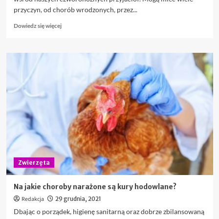
przyczyn, od chorób wrodzonych, przez...
Dowiedz
Dowiedz się więcej
się
więcej
o
Terapia
IRAP
–
nowoczesne
i
skuteczne
leczenie
chorób
stawów
psów
Zwierzęta
Na jakie choroby narażone są kury hodowlane?
Redakcja
29 grudnia, 2021
Dbając o porządek, higienę sanitarną oraz dobrze zbilansowaną