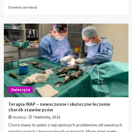
Dowiedz
Dowiedz się więcej
się
więcej
o
<strong>Jak
dobrać
najważniejsze
akcesoria
dla
swojego
domowego
pupila?
</strong>
Zwierzęta
Terapia IRAP – nowoczesne i skuteczne leczenie
chorób stawów psów
Redakcja
1 kwietnia, 2022
Chore stawy to jeden z najczęstszych problemów zdrowotnych
wśród naszych czworonożnych przyjaciół. Mogą mieć wiele