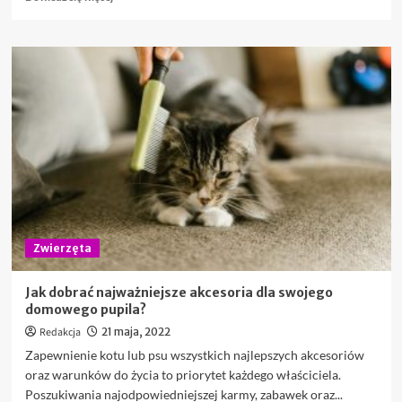
się
więcej
o
Jak
dopasować
szelki
rehabilitacyjne
dla
psa
i
jakie
są
ich
zalety?
Zwierzęta
Jak dobrać najważniejsze akcesoria dla swojego
domowego pupila?
Redakcja
21 maja, 2022
Zapewnienie kotu lub psu wszystkich najlepszych akcesoriów
oraz warunków do życia to priorytet każdego właściciela.
Poszukiwania najodpowiedniejszej karmy, zabawek oraz...