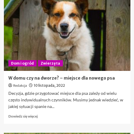
Profesjonalny
sklep
z
karmami
dla
psów
Dom i ogród
Zwierzęta
W domu czy na dworze? – miejsce dla nowego psa
Redakcja
10 listopada, 2022
Decyzja, gdzie przygotować miejsce dla psa zależy od wielu
często indywidualnych czynników. Musimy jednak wiedzieć, w
jakiej sytuacji spanie na...
Dowiedz
Dowiedz się więcej
się
więcej
o