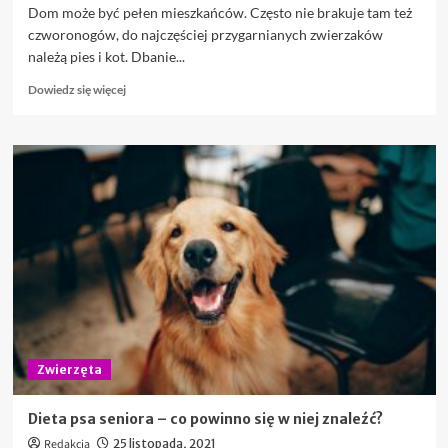
Dom może być pełen mieszkańców. Często nie brakuje tam też
czworonogów, do najczęściej przygarnianych zwierzaków
należą pies i kot. Dbanie...
Dowiedz
Dowiedz się więcej
się
więcej
o
Wysokiej
jakości
bezpieczne
karmy
dla
zwierząt
domowych
Zwierzęta
Dieta psa seniora – co powinno się w niej znaleźć?
Redakcja
25 listopada, 2021