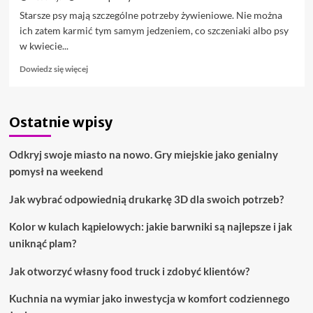
Starsze psy mają szczególne potrzeby żywieniowe. Nie można
ich zatem karmić tym samym jedzeniem, co szczeniaki albo psy
w kwiecie...
Dowiedz
Dowiedz się więcej
się
więcej
o
Ostatnie wpisy
Dieta
psa
seniora
Odkryj swoje miasto na nowo. Gry miejskie jako genialny
–
pomysł na weekend
co
powinno
Jak wybrać odpowiednią drukarkę 3D dla swoich potrzeb?
się
w
Kolor w kulach kąpielowych: jakie barwniki są najlepsze i jak
niej
znaleźć?
uniknąć plam?
Jak otworzyć własny food truck i zdobyć klientów?
Kuchnia na wymiar jako inwestycja w komfort codziennego