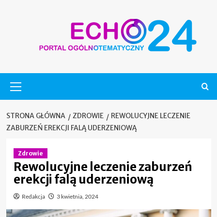
Skip
to
content
Menu
główne
STRONA GŁÓWNA
ZDROWIE
REWOLUCYJNE LECZENIE
ZABURZEŃ EREKCJI FALĄ UDERZENIOWĄ
Zdrowie
Rewolucyjne leczenie zaburzeń
erekcji falą uderzeniową
Redakcja
3 kwietnia, 2024