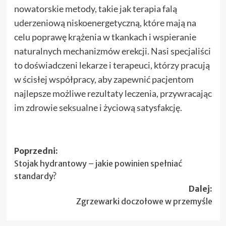
nowatorskie metody, takie jak terapia falą
uderzeniową niskoenergetyczną, które mają na
celu poprawę krążenia w tkankach i wspieranie
naturalnych mechanizmów erekcji. Nasi specjaliści
to doświadczeni lekarze i terapeuci, którzy pracują
w ścisłej współpracy, aby zapewnić pacjentom
najlepsze możliwe rezultaty leczenia, przywracając
im zdrowie seksualne i życiową satysfakcję.
Zobacz
Poprzedni:
​Stojak hydrantowy – jakie powinien spełniać
wpisy
standardy?
Dalej:
Zgrzewarki doczołowe w przemyśle