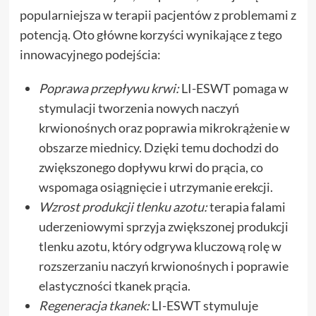
popularniejsza w terapii pacjentów z problemami z
potencją. Oto główne korzyści wynikające z tego
innowacyjnego podejścia:
Poprawa przepływu krwi:
LI-ESWT pomaga w
stymulacji tworzenia nowych naczyń
krwionośnych oraz poprawia mikrokrążenie w
obszarze miednicy. Dzięki temu dochodzi do
zwiększonego dopływu krwi do prącia, co
wspomaga osiągnięcie i utrzymanie erekcji.
Wzrost produkcji tlenku azotu:
terapia falami
uderzeniowymi sprzyja zwiększonej produkcji
tlenku azotu, który odgrywa kluczową rolę w
rozszerzaniu naczyń krwionośnych i poprawie
elastyczności tkanek prącia.
Regeneracja tkanek:
LI-ESWT stymuluje