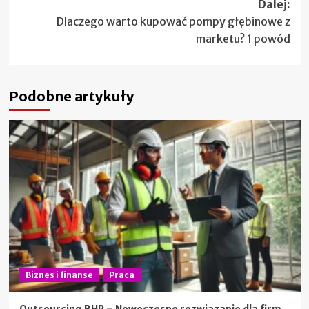
Dalej:
Dlaczego warto kupować pompy głębinowe z
marketu? 1 powód
Podobne artykuły
Biznes i finanse
Praca
Outsourcing BHP – Nowoczesne rozwiązanie dla firm