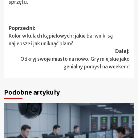
sprzętu.
Zobacz
Poprzedni:
Kolor w kulach kąpielowych: jakie barwniki są
wpisy
najlepsze i jak uniknąć plam?
Dalej:
Odkryj swoje miasto na nowo. Gry miejskie jako
genialny pomysł na weekend
Podobne artykuły