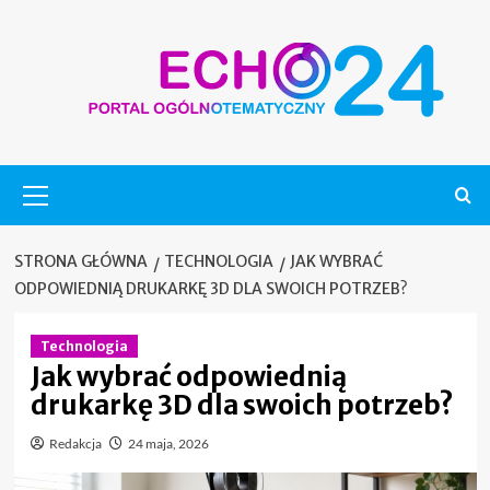
Skip
to
content
Menu
główne
STRONA GŁÓWNA
TECHNOLOGIA
JAK WYBRAĆ
ODPOWIEDNIĄ DRUKARKĘ 3D DLA SWOICH POTRZEB?
Technologia
Jak wybrać odpowiednią
drukarkę 3D dla swoich potrzeb?
Redakcja
24 maja, 2026