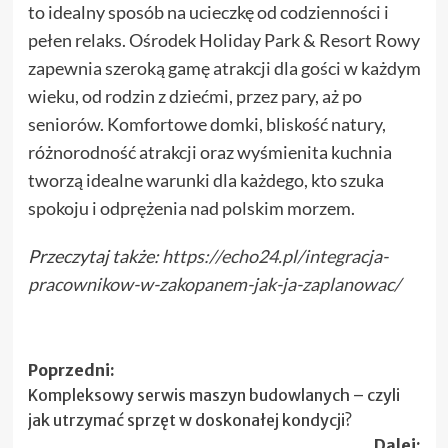
to idealny sposób na ucieczkę od codzienności i
pełen relaks. Ośrodek Holiday Park & Resort Rowy
zapewnia szeroką gamę atrakcji dla gości w każdym
wieku, od rodzin z dziećmi, przez pary, aż po
seniorów. Komfortowe domki, bliskość natury,
różnorodność atrakcji oraz wyśmienita kuchnia
tworzą idealne warunki dla każdego, kto szuka
spokoju i odprężenia nad polskim morzem.
Przeczytaj także:
https://echo24.pl/integracja-
pracownikow-w-zakopanem-jak-ja-zaplanowac/
Zobacz
Poprzedni:
Kompleksowy serwis maszyn budowlanych – czyli
wpisy
jak utrzymać sprzęt w doskonałej kondycji?
Dalej: