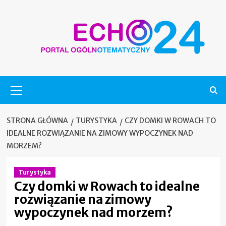
Skip
to
content
Menu
główne
STRONA GŁÓWNA
TURYSTYKA
CZY DOMKI W ROWACH TO
IDEALNE ROZWIĄZANIE NA ZIMOWY WYPOCZYNEK NAD
MORZEM?
Turystyka
Czy domki w Rowach to idealne
rozwiązanie na zimowy
wypoczynek nad morzem?