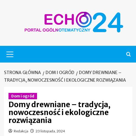
Skip
to
content
Menu
główne
STRONA GŁÓWNA
DOM I OGRÓD
DOMY DREWNIANE –
TRADYCJA, NOWOCZESNOŚĆ I EKOLOGICZNE ROZWIĄZANIA
Dom i ogród
Domy drewniane – tradycja,
nowoczesność i ekologiczne
rozwiązania
Redakcja
23 listopada, 2024