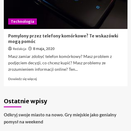
Technologia
Pomylony przez telefony komórkowe? Te wskazówki
mogą pomóc
Redakcja
8 maja, 2020
Masz zamiar zdobyć telefon komórkowy? Masz problem z
podjęciem decyzji, co chcesz kupić? Masz problemy ze
zrozumieniem informacji online? Ten...
Dowiedz
Dowiedz się więcej
się
więcej
o
Ostatnie wpisy
Pomylony
przez
telefony
Odkryj swoje miasto na nowo. Gry miejskie jako genialny
komórkowe?
pomysł na weekend
Te
wskazówki