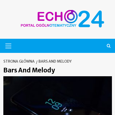
Skip
to
content
Menu
główne
STRONA GŁÓWNA
BARS AND MELODY
Bars And Melody