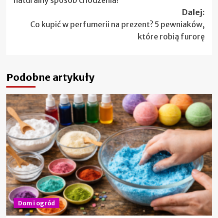
naturalny sposób chodzenia?
Dalej:
Co kupić w perfumerii na prezent? 5 pewniaków,
które robią furorę
Podobne artykuły
Dom i ogród