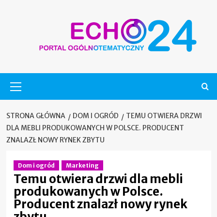
Skip
to
content
Menu
główne
STRONA GŁÓWNA
DOM I OGRÓD
TEMU OTWIERA DRZWI
DLA MEBLI PRODUKOWANYCH W POLSCE. PRODUCENT
ZNALAZŁ NOWY RYNEK ZBYTU
Dom i ogród
Marketing
Temu otwiera drzwi dla mebli
produkowanych w Polsce.
Producent znalazł nowy rynek
zbytu