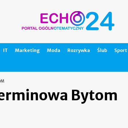
IT
Marketing
Moda
Rozrywka
Ślub
Sport
OM
terminowa Bytom