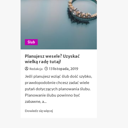
Ślub
Planujesz wesele? Uzyskać
wielką radę tutaj!
Redakcja
13 listopada, 2019
Jeśli planujesz wziąć ślub dość szybko,
prawdopodobnie chcesz zadać wiele
pytań dotyczących planowania ślubu.
Planowanie ślubu powinno być
zabawne, a...
Dowiedz
Dowiedz się więcej
się
więcej
o