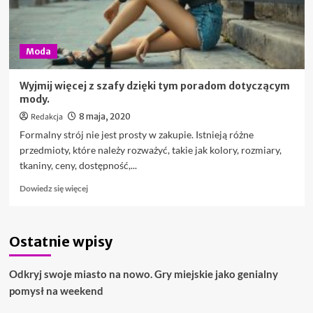
Moda
Wyjmij więcej z szafy dzięki tym poradom dotyczącym
mody.
Redakcja
8 maja, 2020
Formalny strój nie jest prosty w zakupie. Istnieją różne
przedmioty, które należy rozważyć, takie jak kolory, rozmiary,
tkaniny, ceny, dostępność,...
Dowiedz
Dowiedz się więcej
się
więcej
o
Ostatnie wpisy
Wyjmij
więcej
z
Odkryj swoje miasto na nowo. Gry miejskie jako genialny
szafy
pomysł na weekend
dzięki
tym