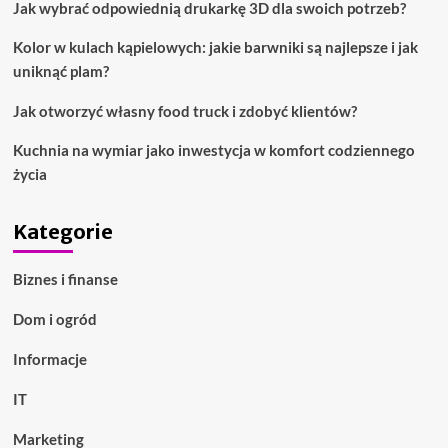
Jak wybrać odpowiednią drukarkę 3D dla swoich potrzeb?
poradom
dotyczącym
Kolor w kulach kąpielowych: jakie barwniki są najlepsze i jak
mody.
uniknąć plam?
Jak otworzyć własny food truck i zdobyć klientów?
Kuchnia na wymiar jako inwestycja w komfort codziennego
życia
Kategorie
Biznes i finanse
Dom i ogród
Informacje
IT
Marketing