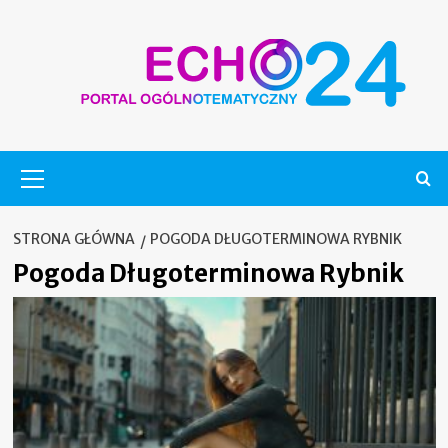
Skip
to
content
Menu
główne
STRONA GŁÓWNA
POGODA DŁUGOTERMINOWA RYBNIK
Pogoda Długoterminowa Rybnik