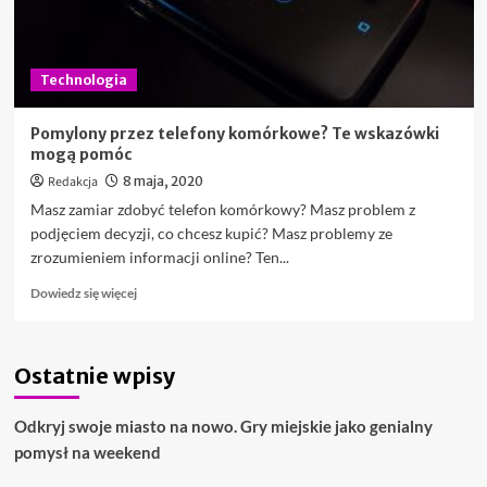
Technologia
Pomylony przez telefony komórkowe? Te wskazówki
mogą pomóc
Redakcja
8 maja, 2020
Masz zamiar zdobyć telefon komórkowy? Masz problem z
podjęciem decyzji, co chcesz kupić? Masz problemy ze
zrozumieniem informacji online? Ten...
Dowiedz
Dowiedz się więcej
się
więcej
o
Ostatnie wpisy
Pomylony
przez
telefony
Odkryj swoje miasto na nowo. Gry miejskie jako genialny
komórkowe?
pomysł na weekend
Te
wskazówki