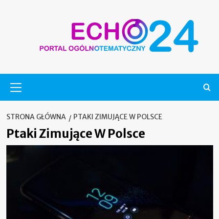
Skip
to
content
Menu
główne
STRONA GŁÓWNA
PTAKI ZIMUJĄCE W POLSCE
Ptaki Zimujące W Polsce