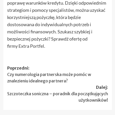
poprawę warunków kredytu. Dzięki odpowiednim
strategiom i pomocy specjalistów, można uzyskać
korzystniejszą pożyczkę, która będzie
dostosowana do indywidualnych potrzeb i
możliwości finansowych. Szukasz szybkiej i
bezpiecznej pożyczki? Sprawdź ofertę od
firmy
Extra Portfel
.
Zobacz
Poprzedni:
Czy numerologia partnerska może pomóc w
wpisy
znalezieniu idealnego partnera?
Dalej:
Szczoteczka soniczna – poradnik dla początkujących
użytkowników!