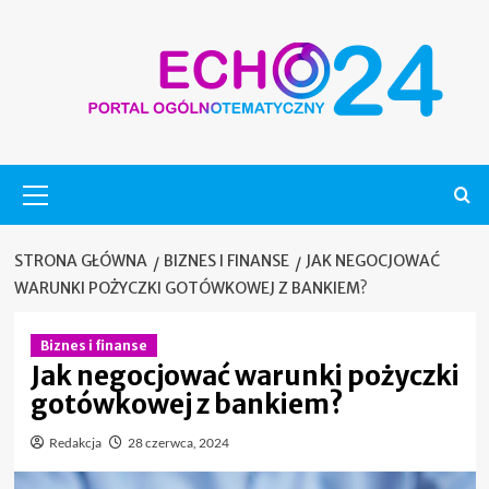
Skip
to
content
Menu
główne
STRONA GŁÓWNA
BIZNES I FINANSE
JAK NEGOCJOWAĆ
WARUNKI POŻYCZKI GOTÓWKOWEJ Z BANKIEM?
Biznes i finanse
Jak negocjować warunki pożyczki
gotówkowej z bankiem?
Redakcja
28 czerwca, 2024