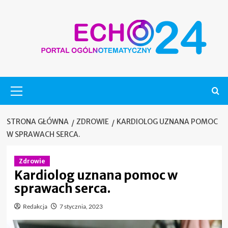
Skip
to
content
Menu
główne
STRONA GŁÓWNA
ZDROWIE
KARDIOLOG UZNANA POMOC
W SPRAWACH SERCA.
Zdrowie
Kardiolog uznana pomoc w
sprawach serca.
Redakcja
7 stycznia, 2023