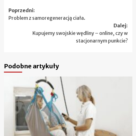
Zobacz
Poprzedni:
Problem z samoregeneracją ciała.
wpisy
Dalej:
Kupujemy swojskie wędliny – online, czy w
stacjonarnym punkcie?
Podobne artykuły