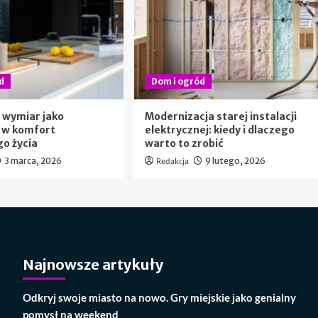
d
Dom i ogród
 wymiar jako
Modernizacja starej instalacji
 w komfort
elektrycznej: kiedy i dlaczego
o życia
warto to zrobić
3 marca, 2026
Redakcja
9 lutego, 2026
Najnowsze artykuły
Odkryj swoje miasto na nowo. Gry miejskie jako genialny
pomysł na weekend