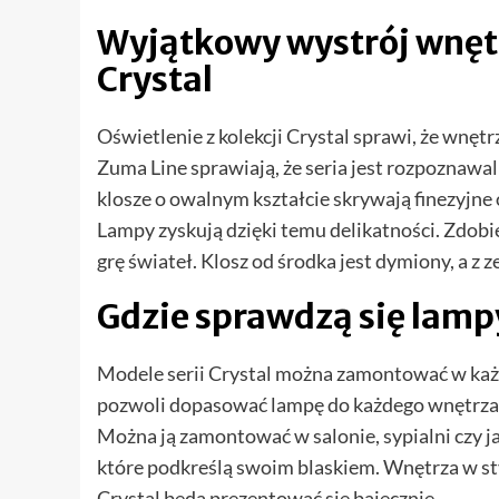
Wyjątkowy wystrój wnęt
Crystal
Oświetlenie z kolekcji Crystal sprawi, że wnęt
Zuma Line sprawiają, że seria jest rozpoznawa
klosze o owalnym kształcie skrywają finezyjne 
Lampy zyskują dzięki temu delikatności. Zdobi
grę świateł. Klosz od środka jest dymiony, a 
Gdzie sprawdzą się lamp
Modele serii Crystal można zamontować w każ
pozwoli dopasować lampę do każdego wnętrza, z
Można ją zamontować w salonie, sypialni czy j
które podkreślą swoim blaskiem. Wnętrza w st
Crystal będą prezentować się bajecznie.