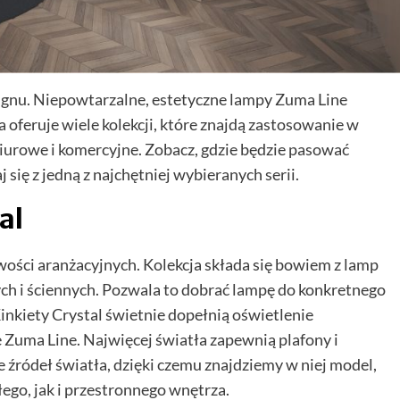
ignu. Niepowtarzalne, estetyczne lampy Zuma Line
 oferuje wiele kolekcji, które znajdą zastosowanie w
iurowe i komercyjne. Zobacz, gdzie będzie pasować
 się z jedną z najchętniej wybieranych serii.
al
ości aranżacyjnych. Kolekcja składa się bowiem z lamp
ych i ściennych. Pozwala to dobrać lampę do konkretnego
inkiety Crystal świetnie dopełnią oświetlenie
Zuma Line. Najwięcej światła zapewnią plafony i
e źródeł światła, dzięki czemu znajdziemy w niej model,
go, jak i przestronnego wnętrza.