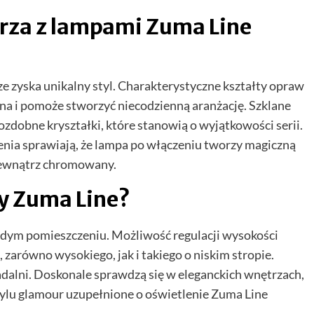
rza z lampami Zuma Line
rze zyska unikalny styl. Charakterystyczne kształty opraw
lna i pomoże stworzyć niecodzienną aranżację. Szklane
ozdobne kryształki, które stanowią o wyjątkowości serii.
enia sprawiają, że lampa po włączeniu tworzy magiczną
z zewnątrz chromowany.
y Zuma Line?
dym pomieszczeniu. Możliwość regulacji wysokości
arówno wysokiego, jak i takiego o niskim stropie.
adalni. Doskonale sprawdzą się w eleganckich wnętrzach,
ylu glamour uzupełnione o oświetlenie Zuma Line