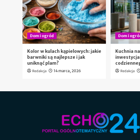
Dom i ogród
Dom i ogró
Kolor w kulach kąpielowych: jakie
Kuchnia na
barwniki są najlepsze i jak
inwestycja
uniknąć plam?
codzienneg
Redakcja
14 marca, 2026
Redakcja