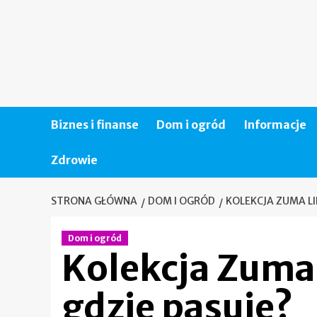
Skip
to
content
Biznes i finanse
Dom i ogród
Informacje
Zdrowie
STRONA GŁÓWNA
DOM I OGRÓD
KOLEKCJA ZUMA LI
Dom i ogród
Kolekcja Zuma 
gdzie pasuje?