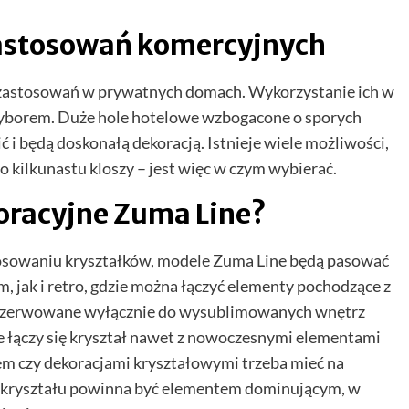
zastosowań komercyjnych
o zastosowań w prywatnych domach. Wykorzystanie ich w
yborem. Duże hole hotelowe wzbogacone o sporych
ć i będą doskonałą dekoracją. Istnieje wiele możliwości,
 kilkunastu kloszy – jest więc w czym wybierać.
oracyjne Zuma Line?
sowaniu kryształków, modele Zuma Line będą pasować
m, jak i retro, gdzie można łączyć elementy pochodzące z
arezerwowane wyłącznie do wysublimowanych wnętrz
e łączy się kryształ nawet z nowoczesnymi elementami
em czy dekoracjami kryształowymi trzeba mieć na
 z kryształu powinna być elementem dominującym, w