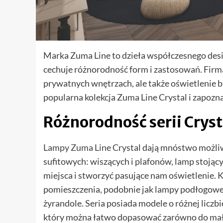
Marka Zuma Line to dzieła współczesnego des
cechuje różnorodność form i zastosowań. Firma
prywatnych wnętrzach, ale także oświetlenie b
popularna kolekcja Zuma Line Crystal i zapoznaj
Różnorodność serii Cryst
Lampy Zuma Line
Crystal dają mnóstwo możliw
sufitowych: wiszących i plafonów, lamp stojąc
miejsca i stworzyć pasujące nam oświetlenie. K
pomieszczenia, podobnie jak lampy podłogowe 
żyrandole. Seria posiada modele o różnej liczbi
który można łatwo dopasować zarówno do małe