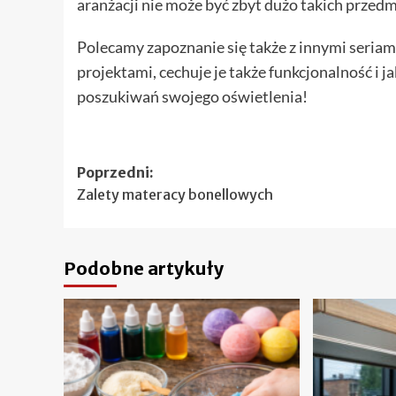
aranżacji nie może być zbyt dużo takich przed
Polecamy zapoznanie się także z innymi seriam
projektami, cechuje je także funkcjonalność i 
poszukiwań swojego oświetlenia!
Zobacz
Poprzedni:
Zalety materacy bonellowych
wpisy
Podobne artykuły