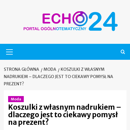
Skip
to
content
Menu
główne
STRONA GŁÓWNA
MODA
KOSZULKI Z WŁASNYM
NADRUKIEM – DLACZEGO JEST TO CIEKAWY POMYSŁ NA
PREZENT?
Moda
Koszulki z własnym nadrukiem –
dlaczego jest to ciekawy pomysł
na prezent?