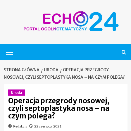
Skip
to
content
Menu
główne
STRONA GŁÓWNA
URODA
OPERACJA PRZEGRODY
NOSOWEJ, CZYLI SEPTOPLASTYKA NOSA – NA CZYM POLEGA?
Uroda
Operacja przegrody nosowej,
czyli septoplastyka nosa – na
czym polega?
Redakcja
22 czerwca, 2021