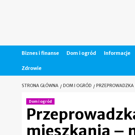
Skip
to
content
Biznes i finanse
Dom i ogród
Informacje
Zdrowie
STRONA GŁÓWNA
DOM I OGRÓD
PRZEPROWADZKA D
Dom i ogród
Przeprowadzk
mieszkania – n