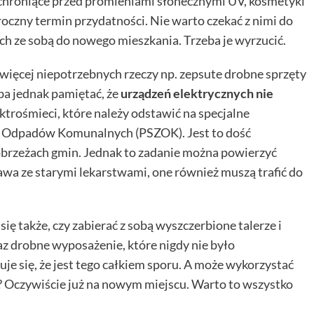
chroniące przed promieniami słonecznymi UV, kosmetyki
 roczny termin przydatności. Nie warto czekać z nimi do
ch ze sobą do nowego mieszkania. Trzeba je wyrzucić.
 więcej niepotrzebnych rzeczy np. zepsute drobne sprzęty
ba jednak pamiętać, że
urządzeń elektrycznych nie
ektrośmieci, które należy odstawić na specjalne
a Odpadów Komunalnych (PSZOK). Jest to dość
 obrzeżach gmin. Jednak to zadanie można powierzyć
wa ze starymi lekarstwami, one również muszą trafić do
ię także, czy zabierać z sobą wyszczerbione talerze i
 drobne wyposażenie, które nigdy nie było
 się, że jest tego całkiem sporu. A może wykorzystać
 Oczywiście już na nowym miejscu. Warto to wszystko