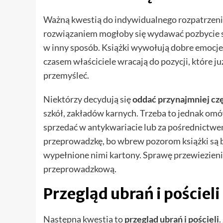
Ważną kwestią do indywidualnego rozpatrzenia
rozwiązaniem mogłoby się wydawać pozbycie się
w inny sposób. Książki wywołują dobre emocje,
czasem właściciele wracają do pozycji, które ju
przemyśleć.
Niektórzy decydują się
oddać przynajmniej czę
szkół, zakładów karnych. Trzeba to jednak om
sprzedać w antykwariacie lub za pośrednictwem
przeprowadzkę, bo wbrew pozorom książki są ba
wypełnione nimi kartony. Sprawę przewiezieni
przeprowadzkową.
Przegląd ubrań i pościeli
Następna kwestia to
przegląd ubrań i pościeli
.