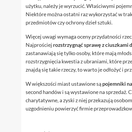
użytku, należy je wyrzucić. Właściwymi pojemn
Niektóre można ostatni raz wykorzystać w trak
przedmiotów czy ochrony dzieł sztuki.
Więcej uwagi wymaga oceny przydatności rzeczy,
Najprościej
rozstrzygnąć sprawę z ciuszkami 
zastanawiają się tylko osoby, które mają młod
rozstrzygnięcia kwestia z ubraniami, które prz
znajdą się takie rzeczy, to warto je odłożyć i pr
W większości miast ustawione są
pojemniki na
second handów i są wystawione na sprzedaż. C
charytatywne, a zyski z niej przekazują osob
uzgodnieniu powierzyć firmie przeprowadzkowe