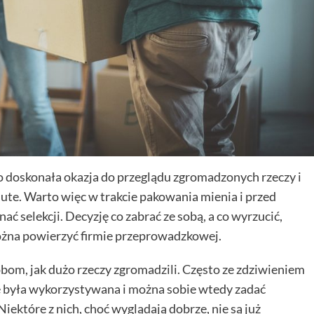
 doskonała okazja do przeglądu zgromadzonych rzeczy i
psute. Warto więc w trakcie pakowania mienia i przed
 selekcji. Decyzję co zabrać ze sobą, a co wyrzucić,
można powierzyć firmie przeprowadzkowej.
om, jak dużo rzeczy zgromadzili. Często ze zdziwieniem
e była wykorzystywana i można sobie wtedy zadać
Niektóre z nich, choć wyglądają dobrze, nie są już