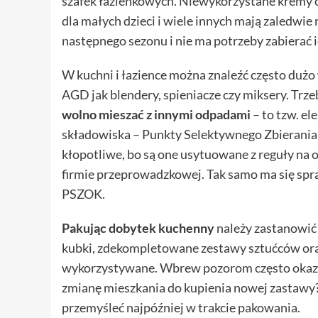
szafek łazienkowych. Niewykorzystane kremy 
dla małych dzieci i wiele innych mają zaledwie
następnego sezonu i nie ma potrzeby zabierać i
W kuchni i łazience można znaleźć często dużo
AGD jak blendery, spieniacze czy miksery. Trze
wolno mieszać z innymi odpadami
– to tzw. el
składowiska – Punkty Selektywnego Zbierani
kłopotliwe, bo są one usytuowane z reguły na
firmie przeprowadzkowej. Tak samo ma się spra
PSZOK.
Pakując dobytek kuchenny
należy zastanowić s
kubki, zdekompletowane zestawy sztućców oraz
wykorzystywane. Wbrew pozorom często okazuje
zmianę mieszkania do kupienia nowej zastawy?
przemyśleć najpóźniej w trakcie pakowania.