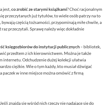
 jest,
co zrobić ze starymi książkami
? Choć racjonalnym
 przeczytanych już tytułów, to wiele osób patrzy na to
 bywają częścią tożsamości, przypominają miłe chwile, a
ż raz przeczytali. Sprawę należy więc dokładnie
ść księgozbiorów do instytucji publicznych
– bibliotek,
ówić przedtem z ich kierownictwem. Można je także
 internetu. Odchudzenie dużej kolekcji ułatwia
rdzo ciężkie. Wie o tym każdy, kto musiał dźwigać
a paczek w inne miejsce można omówić z firmą
 Jeśli znajdą się wśród nich rzeczy nie nadające się do