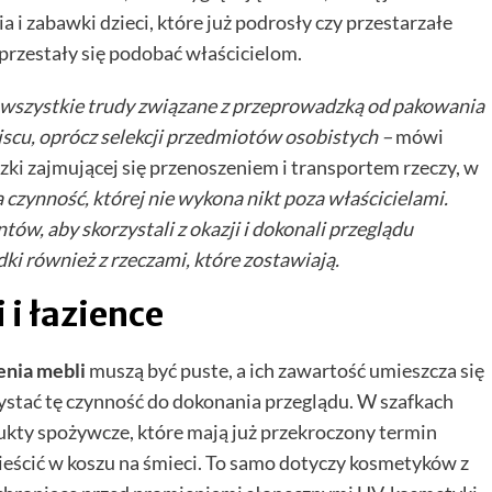
a i zabawki dzieci, które już podrosły czy przestarzałe
 przestały się podobać właścicielom.
e wszystkie trudy związane z przeprowadzką od pakowania
cu, oprócz selekcji przedmiotów osobistych –
mówi
zki
zajmującej się przenoszeniem i transportem rzeczy, w
a czynność, której nie wykona nikt poza właścicielami.
w, aby skorzystali z okazji i dokonali przeglądu
dki również z rzeczami, które zostawiają.
 i łazience
enia mebli
muszą być puste, a ich zawartość umieszcza się
stać tę czynność do dokonania przeglądu. W szafkach
ukty spożywcze, które mają już przekroczony termin
mieścić w koszu na śmieci. To samo dotyczy kosmetyków z