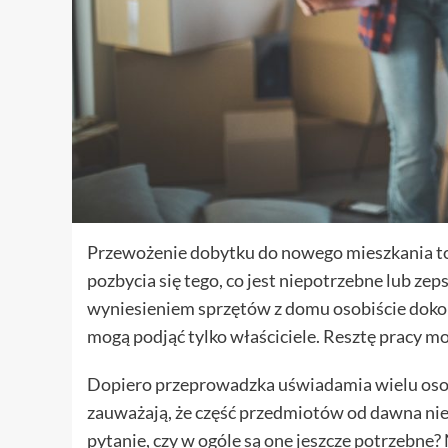
Przewożenie dobytku do nowego mieszkania to
pozbycia się tego, co jest niepotrzebne lub ze
wyniesieniem sprzętów z domu osobiście dokonać
mogą podjąć tylko właściciele. Resztę pracy 
Dopiero przeprowadzka uświadamia wielu osob
zauważają, że część przedmiotów od dawna ni
pytanie, czy w ogóle są one jeszcze potrzebne? 