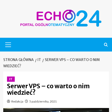
Skip
to
content
Menu
główne
STRONA GŁÓWNA
IT
SERWER VPS – CO WARTO O NIM
WIEDZIEĆ?
IT
Serwer VPS – co warto o nim
wiedzieć?
Redakcja
5 października, 2021