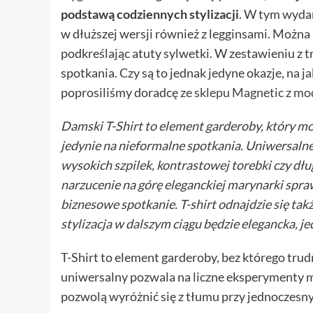
podstawą codziennych stylizacji
. W tym wydan
w dłuższej wersji również z legginsami. Można 
podkreślając atuty sylwetki. W zestawieniu z 
spotkania. Czy są to jednak jedyne okazje, na j
poprosiliśmy doradcę ze
sklepu Magnetic z m
Damski T-Shirt to element garderoby, który mo
jedynie na nieformalne spotkania. Uniwersal
wysokich szpilek, kontrastowej torebki czy dłu
narzucenie na górę eleganckiej marynarki sprawi
biznesowe spotkanie. T-shirt odnajdzie się ta
stylizacja w dalszym ciągu będzie elegancka, 
T-Shirt to element garderoby, bez którego trudn
uniwersalny pozwala na liczne eksperymenty m
pozwolą wyróżnić się z tłumu przy jednoczes