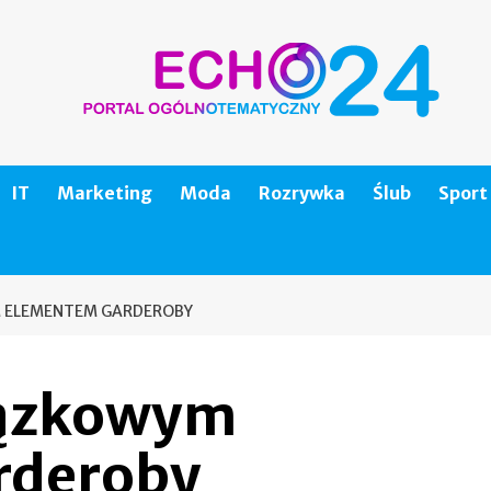
IT
Marketing
Moda
Rozrywka
Ślub
Sport
 ELEMENTEM GARDEROBY
iązkowym
rderoby