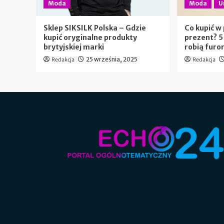
Moda
Moda
U
Sklep SIKSILK Polska – Gdzie
Co kupić w
kupić oryginalne produkty
prezent? 5
brytyjskiej marki
robią furo
Redakcja
25 września, 2025
Redakcja