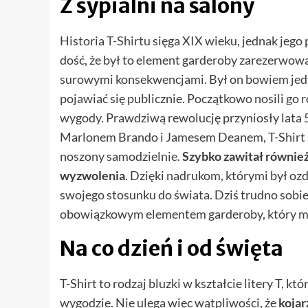
Z sypialni na salony
Historia
T-Shirtu
sięga XIX wieku, jednak jego 
dość, że był to element garderoby zarezerwowa
surowymi konsekwencjami. Był on bowiem jedy
pojawiać się publicznie. Początkowo nosili go 
wygody. Prawdziwą rewolucję przyniosły lata 5
Marlonem Brando i Jamesem Deanem, T-Shirt s
noszony samodzielnie.
Szybko zawitał również
wyzwolenia
. Dzięki nadrukom, którymi był oz
swojego stosunku do świata. Dziś trudno sobi
obowiązkowym elementem garderoby, który moż
Na co dzień i od święta
T-Shirt to rodzaj bluzki w kształcie litery T, 
wygodzie. Nie ulega więc wątpliwości, że
kojar