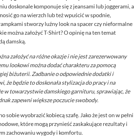
iu doskonale komponuje się z jeansami lub joggerami, a
nosić go na wierzch lub też wpuścić w spodnie,
trampkami stworzy luźny look na spacer czy nieformalne
akie można założyć T-Shirt? O opinię na ten temat
odą damską
.
żna założyć na różne okazje i nie jest zarezerwowany
nemu lookowi można dodać charakteru za pomocą
giej biżuterii. Zadbanie o odpowiednie dodatki i
, że będzie to doskonała stylizacja do pracy i na
kże w towarzystwie damskiego garnituru, sprawiając, że
jednak zapewni większe poczucie swobody
.
o sobie wyobrazić kobiecą szafę. Jako że jest on w pełni
odowe, które mogą przynieść zaskakujące rezultaty i
nym zachowaniu wygody i komfortu.