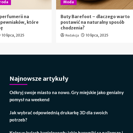
roda
Moda
 perfumerii na
Buty Barefoot – dlaczego warto
 pewniaków, które
postawić na naturalny sposób
rę
chodzenia?
10 lipca, 2025
Redakcja
10 lipca, 2025
Najnowsze artykuły
Odkryj swoje miasto na nowo. Gry miejskie jako genialny
pomysł na weekend
Jak wybrać odpowiednią drukarkę 3D dla swoich
potrzeb?
Kolor w kulach kąpielowych: jakie barwniki są najlepsze i