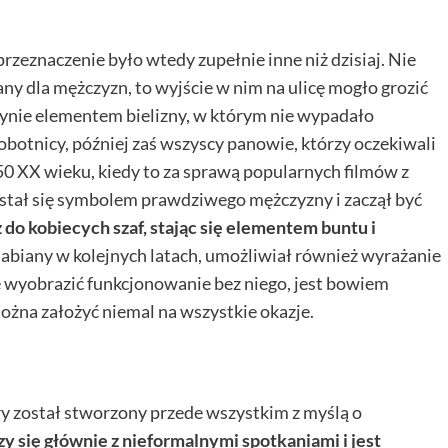
przeznaczenie było wtedy zupełnie inne niż dzisiaj. Nie
ny dla mężczyzn, to wyjście w nim na ulicę mogło grozić
nie elementem bielizny, w którym nie wypadało
robotnicy, później zaś wszyscy panowie, którzy oczekiwali
0 XX wieku, kiedy to za sprawą popularnych filmów z
tał się symbolem prawdziwego mężczyzny i zaczął być
 do kobiecych szaf, stając się elementem buntu i
dabiany w kolejnych latach, umożliwiał również wyrażanie
e wyobrazić funkcjonowanie bez niego, jest bowiem
na założyć niemal na wszystkie okazje.
który został stworzony przede wszystkim z myślą o
zy się głównie z nieformalnymi spotkaniami i jest