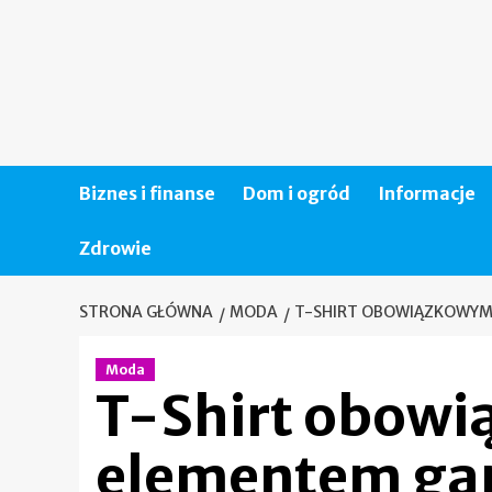
Skip
to
content
Biznes i finanse
Dom i ogród
Informacje
Zdrowie
STRONA GŁÓWNA
MODA
T-SHIRT OBOWIĄZKOWYM
Moda
T-Shirt obow
elementem ga