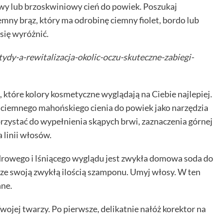
wy lub brzoskwiniowy cień do powiek. Poszukaj
iemny brąz, który ma odrobinę ciemny fiolet, bordo lub
 się wyróżnić.
tydy-a-rewitalizacja-okolic-oczu-skuteczne-zabiegi-
które kolory kosmetyczne wyglądają na Ciebie najlepiej.
yć ciemnego mahońskiego cienia do powiek jako narzędzia
zystać do wypełnienia skąpych brwi, zaznaczenia górnej
a linii włosów.
owego i lśniącego wyglądu jest zwykła domowa soda do
 ze swoją zwykłą ilością szamponu. Umyj włosy. W ten
nne.
Twojej twarzy. Po pierwsze, delikatnie nałóż korektor na