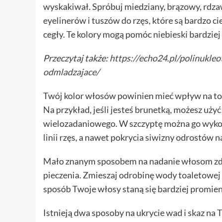
wyskakiwał. Spróbuj miedziany, brązowy, rdza
eyelinerów i tuszów do rzęs, które są bardzo c
cegły. Te kolory mogą pomóc niebieski bardziej
Przeczytaj także:
https://echo24.pl/polinukleo
odmladzajace/
Twój kolor włosów powinien mieć wpływ na to, 
Na przykład, jeśli jesteś brunetką, możesz uż
wielozadaniowego. W szczyptę można go wykor
linii rzęs, a nawet pokrycia siwizny odrostów n
Mało znanym sposobem na nadanie włosom zdr
pieczenia. Zmieszaj odrobinę wody toaletowej
sposób Twoje włosy staną się bardziej promie
Istnieją dwa sposoby na ukrycie wad i skaz na 