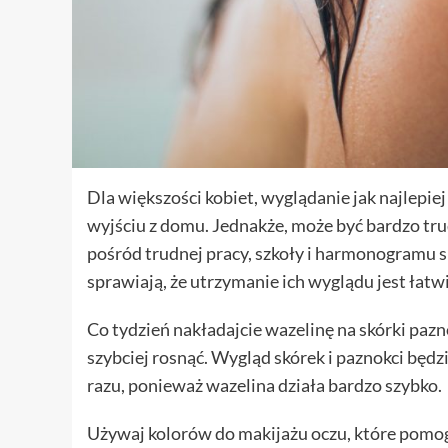
Dla większości kobiet, wyglądanie jak najlepiej
wyjściu z domu. Jednakże, może być bardzo trud
pośród trudnej pracy, szkoły i harmonogramu s
sprawiają, że utrzymanie ich wyglądu jest łatwi
Co tydzień nakładajcie wazelinę na skórki paz
szybciej rosnąć. Wygląd skórek i paznokci będz
razu, ponieważ wazelina działa bardzo szybko.
Używaj kolorów do makijażu oczu, które pomogą