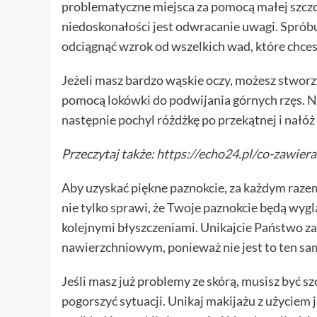
problematyczne miejsca za pomocą małej szcz
niedoskonałości jest odwracanie uwagi. Sprób
odciągnąć wzrok od wszelkich wad, które chces
Jeżeli masz bardzo wąskie oczy, możesz stworzy
pomocą lokówki do podwijania górnych rzęs. N
następnie pochyl różdżkę po przekątnej i nałóż
Przeczytaj także:
https://echo24.pl/co-zawie
Aby uzyskać piękne paznokcie, za każdym razem
nie tylko sprawi, że Twoje paznokcie będą wyg
kolejnymi błyszczeniami. Unikajcie Państwo z
nawierzchniowym, ponieważ nie jest to ten sam
Jeśli masz już problemy ze skórą, musisz być s
pogorszyć sytuacji. Unikaj makijażu z użyciem 