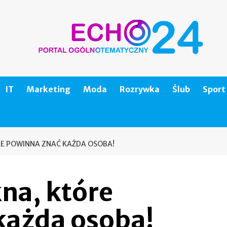
IT
Marketing
Moda
Rozrywka
Ślub
Sport
RE POWINNA ZNAĆ KAŻDA OSOBA!
na, które
każda osoba!