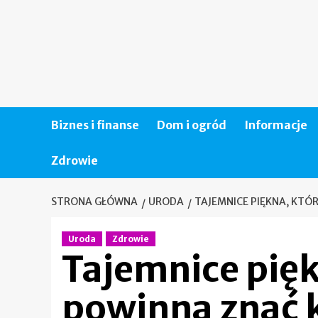
Skip
to
content
Biznes i finanse
Dom i ogród
Informacje
Zdrowie
STRONA GŁÓWNA
URODA
TAJEMNICE PIĘKNA, KTÓ
Uroda
Zdrowie
Tajemnice pięk
powinna znać 