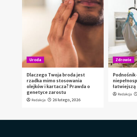
Uroda
Zdrowie
Dlaczego Twoja broda jest
Podnośnik 
rzadka mimo stosowania
niepełnos
olejków i kartacza? Prawda o
łatwiejszą
genetyce zarostu
Redakcja
Redakcja
26 lutego, 2026