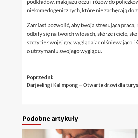
podkładów, makijażu oczu i różów do policzkó
niekomedogenicznych, które nie zachęcają do 
Zamiast pozwolić, aby twoja stresująca praca,
odbiły się na twoich włosach, skórze i ciele, s
szczycie swojej gry, wyglądając olśniewająco 
o utrzymaniu swojego wyglądu.
Zobacz
Poprzedni:
Darjeeling i Kalimpong – Otwarte drzwi dla tur
wpisy
Podobne artykuły