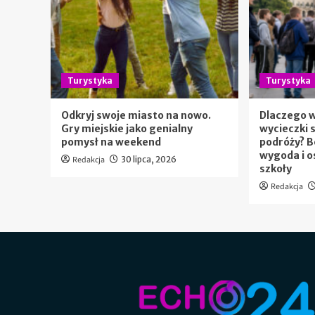
Turystyka
Turystyka
Odkryj swoje miasto na nowo.
Dlaczego 
Gry miejskie jako genialny
wycieczki 
pomysł na weekend
podróży? 
wygoda i o
Redakcja
30 lipca, 2026
szkoły
Redakcja