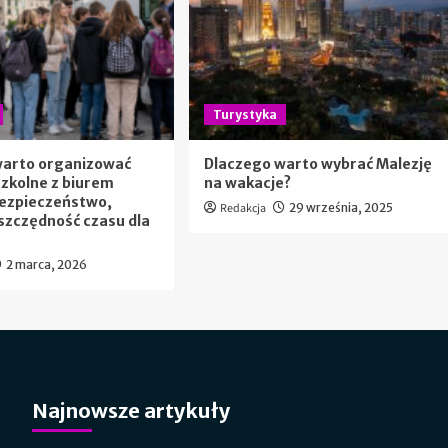
Turystyka
warto organizować
Dlaczego warto wybrać Malezję
szkolne z biurem
na wakacje?
Bezpieczeństwo,
Redakcja
29 września, 2025
szczędność czasu dla
2 marca, 2026
Najnowsze artykuły