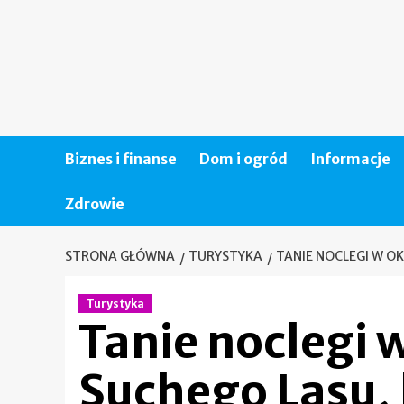
Skip
to
content
Biznes i finanse
Dom i ogród
Informacje
Zdrowie
STRONA GŁÓWNA
TURYSTYKA
TANIE NOCLEGI W O
Turystyka
Tanie noclegi 
Suchego Lasu, 