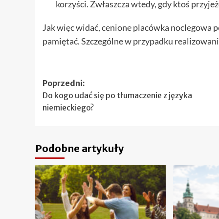
korzyści. Zwłaszcza wtedy, gdy ktoś przyjeż
Jak więc widać, cenione placówka noclegowa p
pamiętać. Szczególne w przypadku realizowani
Zobacz
Poprzedni:
Do kogo udać się po tłumaczenie z języka
wpisy
niemieckiego?
Podobne artykuły