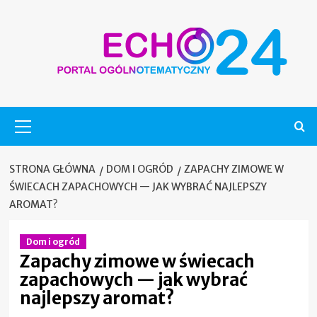
Skip
to
content
Menu
główne
STRONA GŁÓWNA
DOM I OGRÓD
ZAPACHY ZIMOWE W
ŚWIECACH ZAPACHOWYCH — JAK WYBRAĆ NAJLEPSZY
AROMAT?
Dom i ogród
Zapachy zimowe w świecach
zapachowych — jak wybrać
najlepszy aromat?