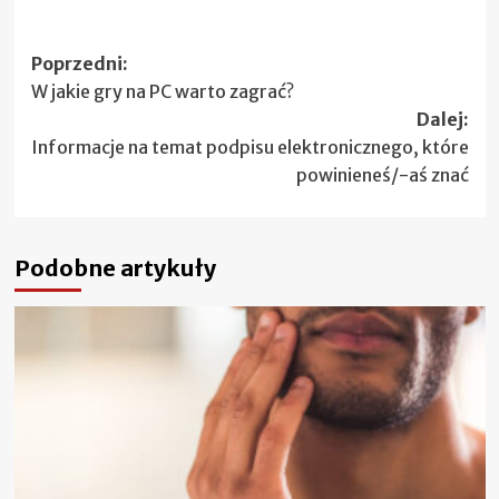
Zobacz
Poprzedni:
W jakie gry na PC warto zagrać?
wpisy
Dalej:
Informacje na temat podpisu elektronicznego, które
powinieneś/-aś znać
Podobne artykuły