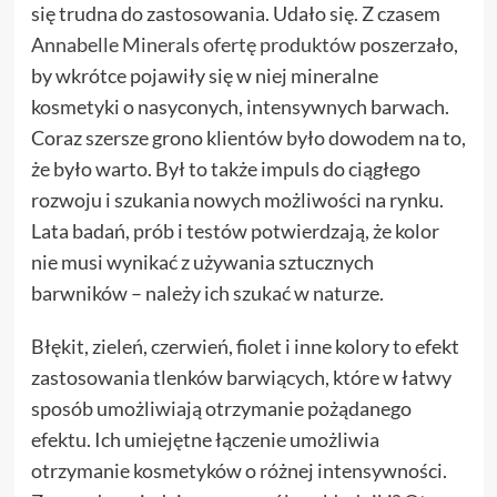
się trudna do zastosowania. Udało się. Z czasem
Annabelle Minerals ofertę produktów
poszerzało,
by wkrótce pojawiły się w niej mineralne
kosmetyki o nasyconych, intensywnych barwach.
Coraz szersze grono klientów było dowodem na to,
że było warto. Był to także impuls do ciągłego
rozwoju i szukania nowych możliwości na rynku.
Lata badań, prób i testów potwierdzają, że kolor
nie musi wynikać z używania sztucznych
barwników – należy ich szukać w naturze.
Błękit, zieleń, czerwień, fiolet i inne kolory to efekt
zastosowania tlenków barwiących, które w łatwy
sposób umożliwiają otrzymanie pożądanego
efektu. Ich umiejętne łączenie umożliwia
otrzymanie kosmetyków o różnej intensywności.