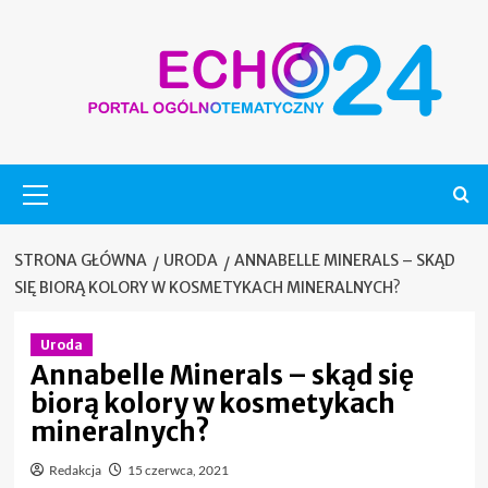
Skip
to
content
Menu
główne
STRONA GŁÓWNA
URODA
ANNABELLE MINERALS – SKĄD
SIĘ BIORĄ KOLORY W KOSMETYKACH MINERALNYCH?
Uroda
Annabelle Minerals – skąd się
biorą kolory w kosmetykach
mineralnych?
Redakcja
15 czerwca, 2021