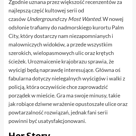
Zgodnie uznana przez większość recenzentów za
najlepszą część kultowej serii od
czasów
Underground
czy
Most Wanted
. W nowej
odsłonie trafiamy do nadmorskiego kurortu Palm
City, który dostarczy nam niezapomnianych i
malowniczych widoków, a przede wszystkim
szerokich, wielopasmowych ulic oraz krętych
ścieżek. Urozmaicenie krajobrazu sprawia, że
wyścigi będą naprawdę interesujące. Główna oś
fabularna dotyczy nielegalnych wyścigów i walki z
policją, która oczywiście chce zaprowadzić
porządek w mieście. Gra ma swoje minusy, takie
jak robiące dziwne wrażenie opustoszałe ulice oraz
powtarzalność rozwiązań, jednak fani serii
powinni być usatysfakcjonowani.