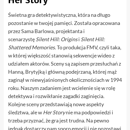
Her Story
Świetna gra detektywistyczna, która na długo
pozostanie w twojej pamięci. Została opracowana
przez Sama Barlowa, projektanta i
scenarzystę
Silent Hill: Origins
i
Silent Hill:
Shattered Memories
. To produkcja FMV, czyli taka,
w której większość stanowią sekwencje wideo z
udziałem aktorów. Sceny są zapisem przesłuchań z
Hanną, Brytyjką i główną podejrzaną, której mąż
zaginął w niewyjaśnionych okolicznościach w 1994
roku. Naszym zadaniem jest wcielenie się w rolę
detektywa i rozwikłanie zagadki zaginięcia.
Kolejne sceny przedstawiają nowe aspekty
śledztwa, ale w
Her Story
nie ma podpowiedzi i
trzeba przyznać, że gra jest trudna. Na pewno
jednak dostarczy nam sporo emocji i nie pozostawi