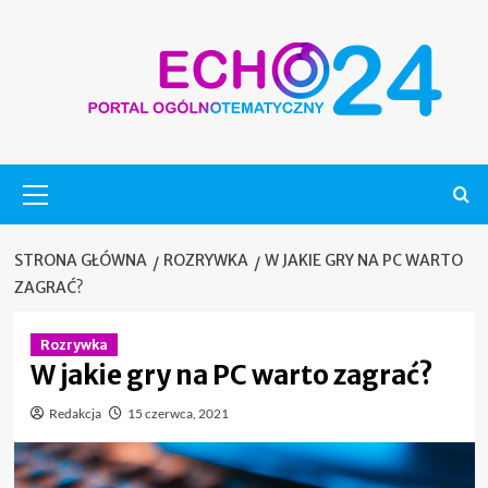
Skip
to
content
Menu
główne
STRONA GŁÓWNA
ROZRYWKA
W JAKIE GRY NA PC WARTO
ZAGRAĆ?
Rozrywka
W jakie gry na PC warto zagrać?
Redakcja
15 czerwca, 2021