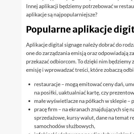
Innej aplikacji będziemy potrzebować w restaura
aplikacje są najpopularniejsze?
Popularne aplikacje digi
Aplikacje digital signage należy dobrać do rodz
one do zarządzania emisją oraz odpowiadają za
przekazać odbiorcom. To dzięki nim będziemy
emisję i wprowadzać treści, które zobaczą odb
restauracje – mogą emitować ceny dań, um
na posiłki, uaktualniać kartę, czy prezent
małe wyświetlacze na półkach w sklepie – p
pracę firm – na ekranach znajdujących się n
sprzedażowe, kursy walut, dane na temat r
samochodów służbowych,