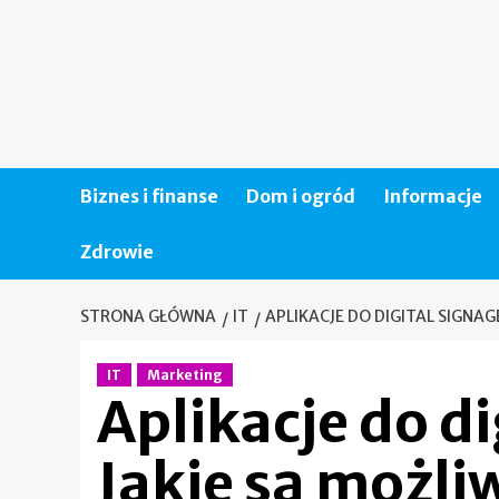
Skip
to
content
Biznes i finanse
Dom i ogród
Informacje
Zdrowie
STRONA GŁÓWNA
IT
APLIKACJE DO DIGITAL SIGNAG
IT
Marketing
Aplikacje do di
Jakie są możli