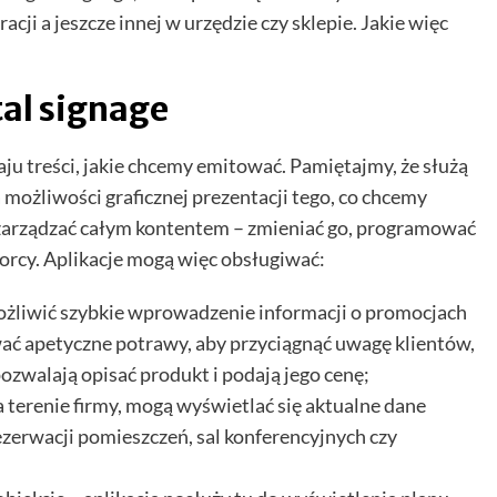
cji a jeszcze innej w urzędzie czy sklepie. Jakie więc
tal signage
aju treści, jakie chcemy emitować. Pamiętajmy, że służą
 możliwości graficznej prezentacji tego, co chcemy
 zarządzać całym kontentem – zmieniać go, programować
iorcy. Aplikacje mogą więc obsługiwać:
ożliwić szybkie wprowadzenie informacji o promocjach
ować apetyczne potrawy, aby przyciągnąć uwagę klientów,
ozwalają opisać produkt i podają jego cenę;
a terenie firmy, mogą wyświetlać się aktualne dane
ezerwacji pomieszczeń, sal konferencyjnych czy