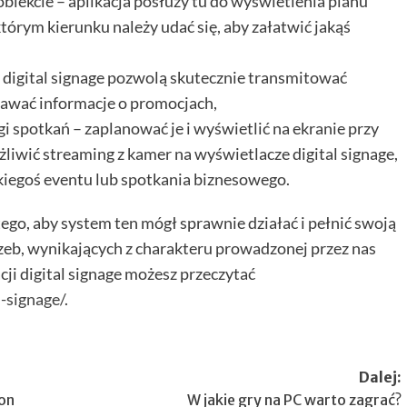
obiekcie – aplikacja posłuży tu do wyświetlenia planu
tórym kierunku należy udać się, aby załatwić jakąś
 digital signage pozwolą skutecznie transmitować
dawać informacje o promocjach,
i spotkań – zaplanować je i wyświetlić na ekranie przy
żliwić streaming z kamer na wyświetlacze digital signage,
jakiegoś eventu lub spotkania biznesowego.
tego, aby system ten mógł sprawnie działać i pełnić swoją
rzeb, wynikających z charakteru prowadzonej przez nas
cji digital signage możesz przeczytać
l-signage/
.
Dalej:
on
W jakie gry na PC warto zagrać?