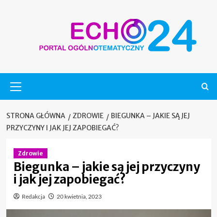
Skip
to
content
Menu
główne
STRONA GŁÓWNA
ZDROWIE
BIEGUNKA – JAKIE SĄ JEJ
PRZYCZYNY I JAK JEJ ZAPOBIEGAĆ?
Zdrowie
Biegunka – jakie są jej przyczyny
i jak jej zapobiegać?
Redakcja
20 kwietnia, 2023