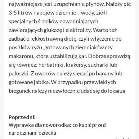
najważniejsze jest uzupełnianie płynów. Należy pić
3-5 litrów napojów dziennie – wody, ziół i
specjalnych środków nawadniających,
zawierających glukozę i elektrolity. Warto też
zadbać o lekkostrawną dietę, czyli włączenie do
posiłków ryżu, gotowanych ziemniaków czy
makaronu, które ustabilizują kał. Dobrze sprawdzą
się również: herbatniki, krakersy, sucharki lub
paluszki. Z owoców należy sięgać po banany lub
gotowane jabłka. W przypadku przewlekłych
biegunek należy niezwłocznie udać się do lekarza.
Zobacz
Poprzedni:
Wyprawka dla noworodka: co kupić przed
wpisy
narodzinami dziecka