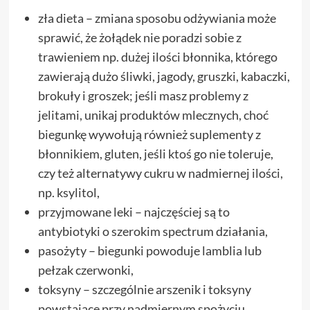
zła dieta – zmiana sposobu odżywiania może
sprawić, że żołądek nie poradzi sobie z
trawieniem np. dużej ilości błonnika, którego
zawierają dużo śliwki, jagody, gruszki, kabaczki,
brokuły i groszek; jeśli masz problemy z
jelitami, unikaj produktów mlecznych, choć
biegunkę wywołują również suplementy z
błonnikiem, gluten, jeśli ktoś go nie toleruje,
czy też alternatywy cukru w nadmiernej ilości,
np. ksylitol,
przyjmowane leki – najczęściej są to
antybiotyki o szerokim spectrum działania,
pasożyty – biegunki powoduje lamblia lub
pełzak czerwonki,
toksyny – szczególnie arszenik i toksyny
powstające przy nadmiernym spożyciu