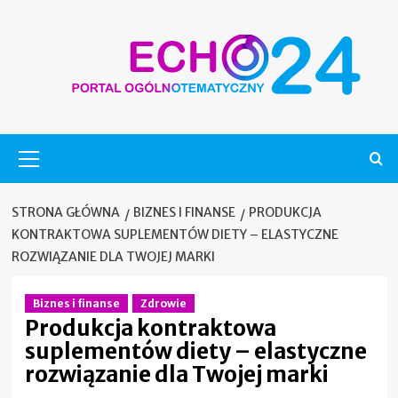
Skip
to
content
Menu
główne
STRONA GŁÓWNA
BIZNES I FINANSE
PRODUKCJA
KONTRAKTOWA SUPLEMENTÓW DIETY – ELASTYCZNE
ROZWIĄZANIE DLA TWOJEJ MARKI
Biznes i finanse
Zdrowie
Produkcja kontraktowa
suplementów diety – elastyczne
rozwiązanie dla Twojej marki