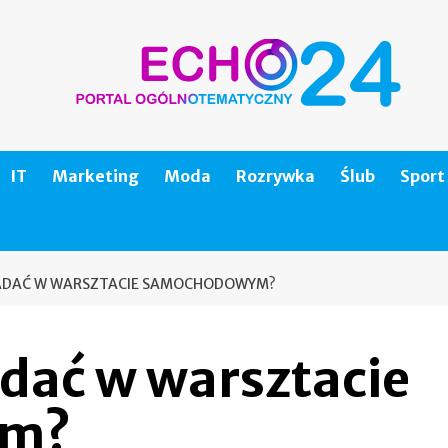
IT
Marketing
Moda
Rozrywka
Ślub
Sport
ADAĆ W WARSZTACIE SAMOCHODOWYM?
dać w warsztacie
ym?