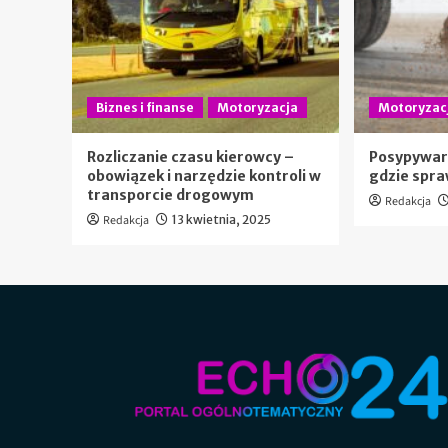
Biznes i finanse
Motoryzacja
Motoryzac
Rozliczanie czasu kierowcy –
Posypywar
obowiązek i narzędzie kontroli w
gdzie spra
transporcie drogowym
Redakcja
Redakcja
13 kwietnia, 2025