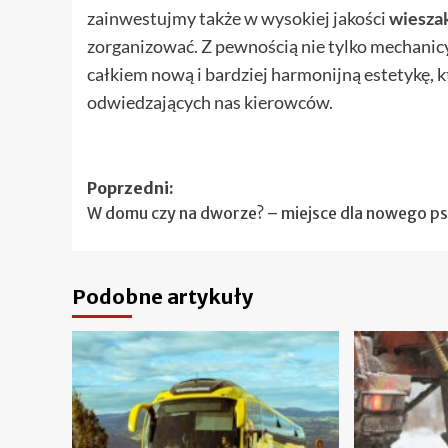
zainwestujmy także w wysokiej jakości
wiesza
zorganizować. Z pewnością nie tylko mechanicy
całkiem nową i bardziej harmonijną estetykę, 
odwiedzających nas kierowców.
Zobacz
Poprzedni:
W domu czy na dworze? – miejsce dla nowego p
wpisy
Podobne artykuły