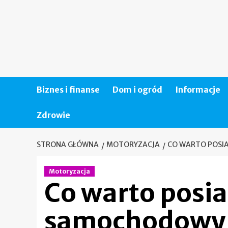
Skip
to
content
Biznes i finanse
Dom i ogród
Informacje
Zdrowie
STRONA GŁÓWNA
MOTORYZACJA
CO WARTO POSI
Motoryzacja
Co warto posia
samochodow