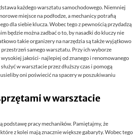
 podstawa każdego warsztatu samochodowego. Niemniej
honorowe miejsce na podłodze, a mechanicy potrafią
go dla siebie klucza. Wobec tego z pewnością przydadzą
 nim będzie można zadbać o to, by nasadki do kluczy nie
atkowo takie organizery na narzędzia są także wyjątkowo
 przestrzeń samego warsztatu. Przy ich wyborze
 wysokiej jakości- najlepiej od znanego i renomowanego
służyć w warsztacie przez dłuższy czas i pomogą
usieliby oni poświecić na spacery w poszukiwaniu
sprzętami w warsztacie
ią podstawę pracy mechaników. Pamiętajmy, że
 które z kolei mają znacznie większe gabaryty. Wobec tego