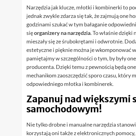
Narzędzia jak klucze, młotki i kombinerki to
jednak zwykle zdarza się tak, że zajmują one 
godzinami szukać w tym bałaganie odpowiednie
się
organizery na narzędzia
. To właśnie dzięki
mieszały się ze śrubokrętami i odwrotnie. Dod
estetyczne i pięknie można je wkomponować w
pamiętajmy w szczególności o tym, by były one
producenta. Dzięki temu z pewnością będą one 
mechanikom zaoszczędzić sporo czasu, który m
odpowiedniego młotka i kombinerek.
Zapanuj nad większymi 
samochodowym!
Nie tylko drobne i manualne narzędzia stanow
korzystają oni także z elektronicznych pomocy,