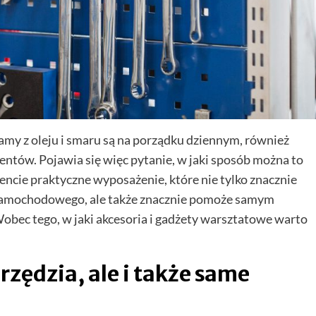
lamy z oleju i smaru są na porządku dziennym, również
ientów. Pojawia się więc pytanie, w jaki sposób można to
encie praktyczne wyposażenie, które nie tylko znacznie
samochodowego, ale także znacznie pomoże samym
bec tego, w jaki akcesoria i gadżety warsztatowe warto
rzędzia, ale i także same