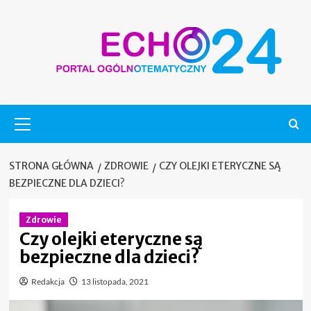
Skip
to
content
Menu
główne
STRONA GŁÓWNA
ZDROWIE
CZY OLEJKI ETERYCZNE SĄ
BEZPIECZNE DLA DZIECI?
Zdrowie
Czy olejki eteryczne są
bezpieczne dla dzieci?
Redakcja
13 listopada, 2021