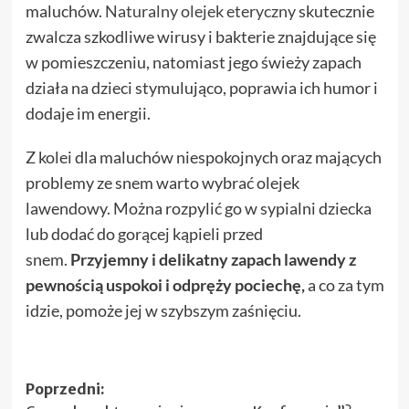
maluchów.
Naturalny olejek eteryczny
skutecznie
zwalcza szkodliwe wirusy i bakterie znajdujące się
w pomieszczeniu, natomiast jego świeży zapach
działa na dzieci stymulująco, poprawia ich humor i
dodaje im energii.
Z kolei dla maluchów niespokojnych oraz mających
problemy ze snem warto wybrać olejek
lawendowy. Można rozpylić go w sypialni dziecka
lub dodać do gorącej kąpieli przed
snem.
Przyjemny i delikatny zapach lawendy z
pewnością uspokoi i odpręży pociechę,
a co za tym
idzie, pomoże jej w szybszym zaśnięciu.
Zobacz
Poprzedni: