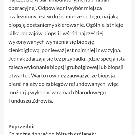
operacyjnej. Odpowiedni wybór miejsca
uzależniony jest w dużej mierze od tego, na jaką
biopsję dostaniemy skierowanie. Ogólnie istnieje
kilka rodzajów biopsji i wśród najczęściej
wykonywanych wymienia się biopsję
cienkoigłową, ponieważ jest najmniej inwazyjna.
Jednak zdarzają się też przypadki, gdzie specjalista
zaleca wykonanie biopsji gruboigłowej lub biopsji
otwartej. Warto również zauważyć, że biopsja
piersi należy do zabiegów refundowanych, więc
można ją wykonać w ramach Narodowego
Funduszu Zdrowia.
Zobacz
Poprzedni:
Co można dobrać do żółtych czółenek?