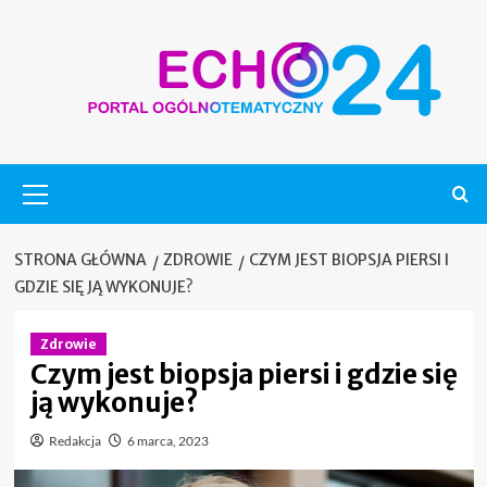
Skip
to
content
Menu
główne
STRONA GŁÓWNA
ZDROWIE
CZYM JEST BIOPSJA PIERSI I
GDZIE SIĘ JĄ WYKONUJE?
Zdrowie
Czym jest biopsja piersi i gdzie się
ją wykonuje?
Redakcja
6 marca, 2023