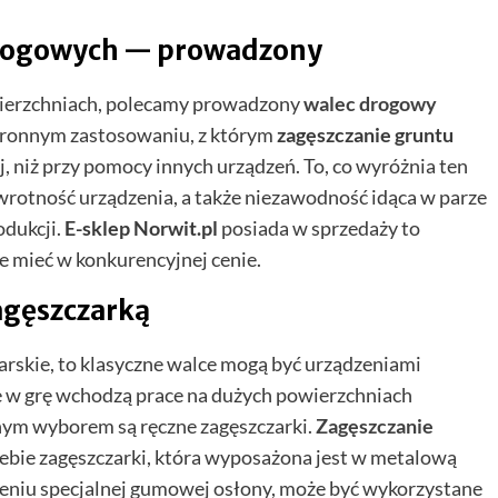
drogowych — prowadzony
owierzchniach, polecamy prowadzony
walec drogowy
stronnym zastosowaniu, z którym
zagęszczanie gruntu
j, niż przy pomocy innych urządzeń. To, co wyróżnia ten
rotność urządzenia, a także niezawodność idąca w parze
odukcji.
E-sklep Norwit.pl
posiada w sprzedaży to
je mieć w konkurencyjnej cenie.
agęszczarką
arskie, to klasyczne walce mogą być urządzeniami
 w grę wchodzą prace na dużych powierzchniach
ym wyborem są ręczne zagęszczarki.
Zagęszczanie
iebie zagęszczarki, która wyposażona jest w metalową
ożeniu specjalnej gumowej osłony, może być wykorzystane