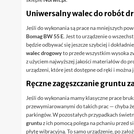
Uniwersalny walec do robót 
Jeśli do wykonania są prace na mniejszych p
Bomag
BW 55 E
. Jest to urządzenie o wszech
będzie odbywać się jeszcze szybciej i dokładnie
walec drogowy
to przede wszystkim wysoka zw
z użyciem najwyższej jakości materiałów do pr
urządzeni, które jest dostępne od ręki i można 
Ręczne zagęszczanie gruntu z
Jeśli do wykonania mamy klasyczne prace bruk
przewymiarowanymi do takich prac — chyba że
parkingów. W pozostałych przypadkach świetn
gruntu
z ich pomocą polega na pchaniu przed s
płytę wibracyjną. To samo urządzenie, po zał