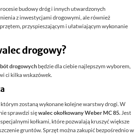
procesie budowy dróg i innych utwardzonych
nienia z inwestycjami drogowymi, ale również
przętem, przyspieszającym i ułatwiającym wykonanie
walec drogowy?
obót drogowych
będzie dla ciebie najlepszym wyborem,
i ci kilka wskazówek.
ża
a którym zostaną wykonane kolejne warstwy drogi. W
tnie sprawdzi się
walec okołkowany Weber MC 85.
Jest
specjalnymi kołkami, które pozwalają kruszyć większe
gęszczenie gruntów. Sprzęt można zakupić bezpośrednio w