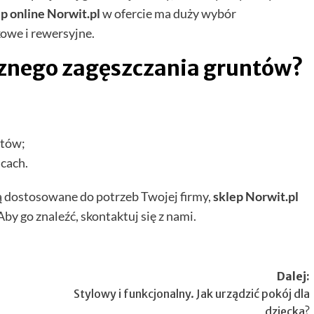
p online Norwit.pl
w ofercie ma duży wybór
owe i rewersyjne.
cznego zagęszczania gruntów?
ntów;
cach.
dą dostosowane do potrzeb Twojej firmy,
sklep Norwit.pl
by go znaleźć, skontaktuj się z nami.
Dalej:
Stylowy i funkcjonalny. Jak urządzić pokój dla
dziecka?