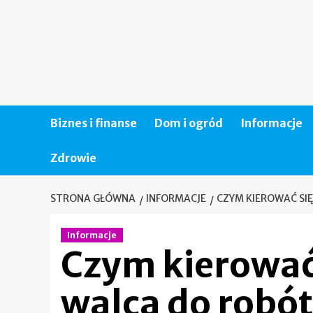
Skip
to
content
Biznes i finanse
Dom i ogród
Informacje
Zdrowie
STRONA GŁÓWNA
INFORMACJE
CZYM KIEROWAĆ SI
Informacje
Czym kierować
walca do robó