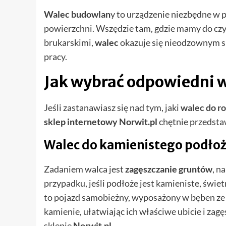
Walec budowlan
y to urządzenie niezbędne w 
powierzchni. Wszędzie tam, gdzie mamy do czy
brukarskimi,
walec
okazuje się nieodzownym s
pracy.
Jak wybrać odpowiedni 
Jeśli zastanawiasz się nad tym, jaki
walec do r
sklep internetowy Norwit.pl
chętnie przedstaw
Walec do kamienistego podło
Zadaniem walca jest
zagęszczanie gruntów
, n
przypadku, jeśli podłoże jest kamieniste, świe
to pojazd samobieżny, wyposażony w bęben ze 
kamienie, ułatwiając ich właściwe ubicie i za
sklepie
Norwit.pl
.