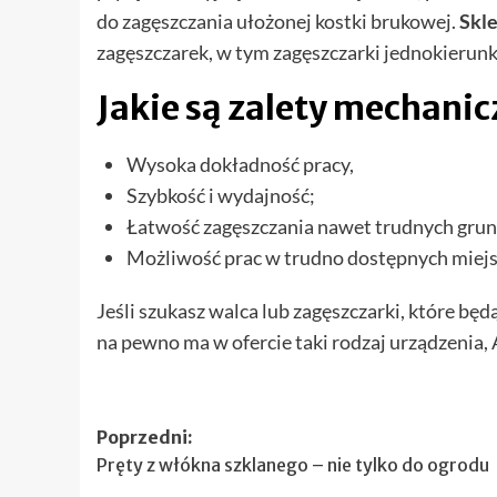
do zagęszczania ułożonej kostki brukowej.
Skle
zagęszczarek, w tym zagęszczarki jednokierunk
Jakie są zalety mechani
Wysoka dokładność pracy,
Szybkość i wydajność;
Łatwość zagęszczania nawet trudnych gru
Możliwość prac w trudno dostępnych miejs
Jeśli szukasz walca lub zagęszczarki, które bę
na pewno ma w ofercie taki rodzaj urządzenia, A
Zobacz
Poprzedni:
Pręty z włókna szklanego – nie tylko do ogrodu
wpisy