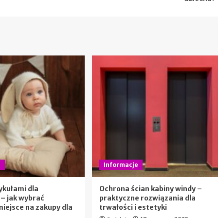
e
Informacje
tykułami dla
Ochrona ścian kabiny windy –
– jak wybrać
praktyczne rozwiązania dla
miejsce na zakupy dla
trwałości i estetyki