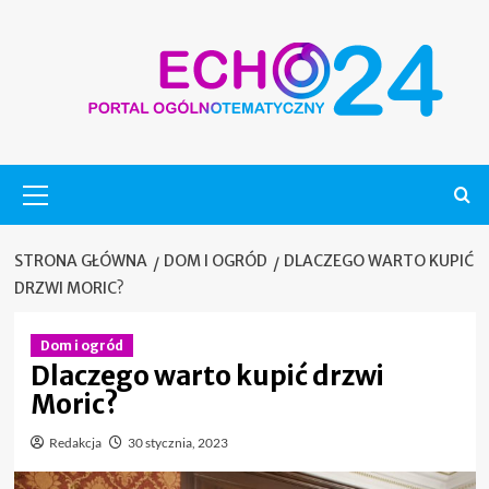
Skip
to
content
Menu
główne
STRONA GŁÓWNA
DOM I OGRÓD
DLACZEGO WARTO KUPIĆ
DRZWI MORIC?
Dom i ogród
Dlaczego warto kupić drzwi
Moric?
Redakcja
30 stycznia, 2023