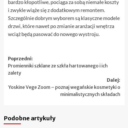
bardzo kłopotliwe, pociąga za sobą niemałe koszty
i zwykle wiąże się z dodatkowym remontem.
Szczególnie dobrym wyborem są klasyczne modele
drzwi, które nawet po zmianie aranżacji wnętrza
wciąż będą pasować do nowego wystroju.
Zobacz
Poprzedni:
Promienniki szklane ze szkła hartowanego i ich
wpisy
zalety
Dalej:
Yoskine Vege Zoom – poznaj wegańskie kosmetyki o
minimalistycznych składach
Podobne artykuły