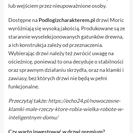
lub wejściem przez nieupoważnione osoby.
Dostępne na
Podlogizcharakterem.pl
drzwi Moric
wyróżniają się wysoką jakością. Produkowane są ze
starannie wyselekcjonowanych gatunków drewna,
a ich konstrukcja zależy od przeznaczenia.
Wybierając drzwi należy też zwrócić uwagę na
ościeżnicę, ponieważ to ona decyduje o stabilności
oraz sprawnym działaniu skrzydła, oraz na klamki i
zawiasy, bez których drzwi nie będą w pełni
funkcjonalne.
Przeczytaj także:
https://echo24.pl/nowoczesne-
klamki-male-rzeczy-ktore-robia-wielka-robote-w-
inteligentnym-domu/
Czy warto inwestować w drzwi premium?