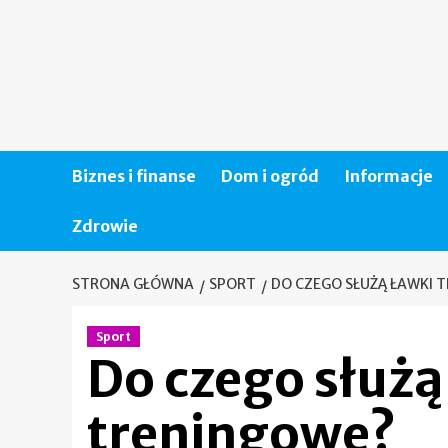
Skip
to
content
Biznes i finanse
Dom i ogród
Informacje
Zdrowie
STRONA GŁÓWNA
SPORT
DO CZEGO SŁUŻĄ ŁAWKI 
Sport
Do czego służą
treningowe?