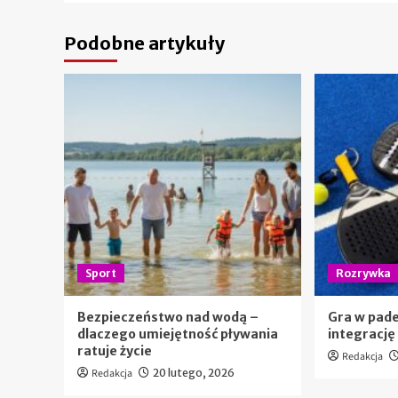
Podobne artykuły
Sport
Rozrywka
Bezpieczeństwo nad wodą –
Gra w pade
dlaczego umiejętność pływania
integracj
ratuje życie
Redakcja
Redakcja
20 lutego, 2026