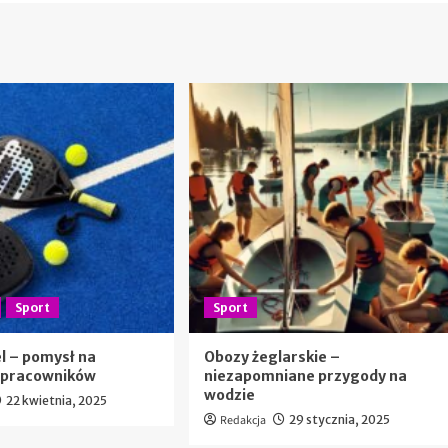
Sport
Sport
l – pomysł na
Obozy żeglarskie –
ę pracowników
niezapomniane przygody na
wodzie
22 kwietnia, 2025
Redakcja
29 stycznia, 2025