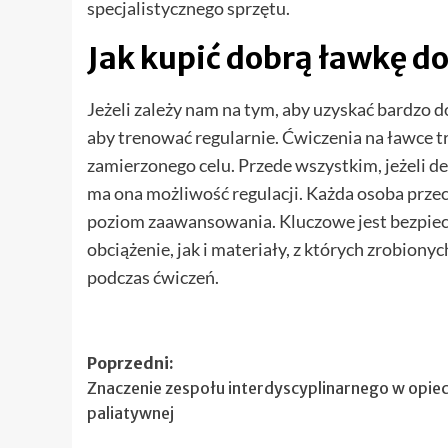
specjalistycznego sprzętu.
Jak kupić dobrą ławkę d
Jeżeli zależy nam na tym, aby uzyskać bardzo 
aby trenować regularnie. Ćwiczenia na ławce 
zamierzonego celu. Przede wszystkim, jeżeli d
ma ona możliwość regulacji. Każda osoba przeci
poziom zaawansowania. Kluczowe jest bezpie
obciążenie, jak i materiały, z których zrobion
podczas ćwiczeń.
Zobacz
Poprzedni:
Znaczenie zespołu interdyscyplinarnego w opie
wpisy
paliatywnej