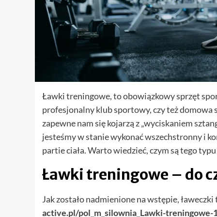
Ławki treningowe, to obowiązkowy sprzęt sporto
profesjonalny klub sportowy, czy też domowa s
zapewne nam się kojarzą z „wyciskaniem sztangi
jesteśmy w stanie wykonać wszechstronny i k
partie ciała. Warto wiedzieć, czym są tego typu
Ławki treningowe – do c
Jak zostało nadmienione na wstępie, ławeczki t
active.pl/pol_m_silownia_Lawki-treningowe-