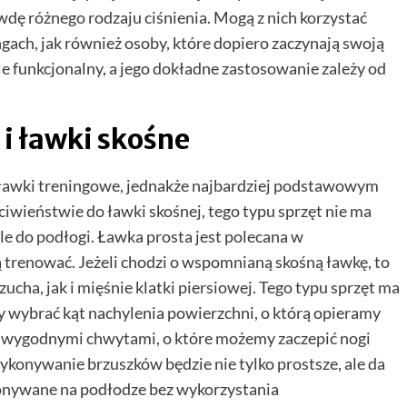
dę różnego rodzaju ciśnienia. Mogą z nich korzystać
ach, jak również osoby, które dopiero zaczynają swoją
le funkcjonalny, a jego dokładne zastosowanie zależy od
i ławki skośne
 ławki treningowe, jednakże najbardziej podstawowym
iwieństwie do ławki skośnej, tego typu sprzęt nie ma
e do podłogi. Ławka prosta jest polecana w
 trenować. Jeżeli chodzi o wspomnianą skośną ławkę, to
cha, jak i mięśnie klatki piersiowej. Tego typu sprzęt ma
y wybrać kąt nachylenia powierzchni, o którą opieramy
e wygodnymi chwytami, o które możemy zaczepić nogi
konywanie brzuszków będzie nie tylko prostsze, ale da
ykonywane na podłodze bez wykorzystania