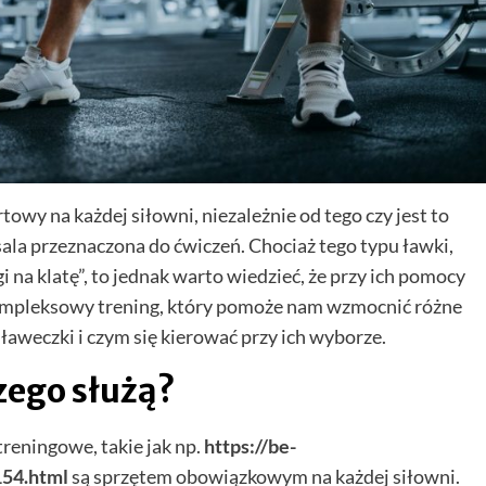
wy na każdej siłowni, niezależnie od tego czy jest to
ala przeznaczona do ćwiczeń. Chociaż tego typu ławki,
 na klatę”, to jednak warto wiedzieć, że przy ich pomocy
ompleksowy trening, który pomoże nam wzmocnić różne
 ławeczki i czym się kierować przy ich wyborze.
zego służą?
reningowe, takie jak np.
https://be-
154.html
są sprzętem obowiązkowym na każdej siłowni.