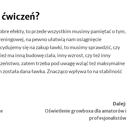
o ćwiczeń?
dobre efekty, to przede wszystkim musimy pamiętać o tym,
treningowej, na pewno ułatwią nam osiągnięcie
ecydujemy się na zakup ławki, to musimy sprawdzić, czy
eż ma inną budowę ciała, inny wzrost, czy też inny
czeństwo, zatem trzeba pod uwagę wziąć też maksymalne
ych została dana ławka. Znacząco wpływa to na stabilność
Dalej:
ce
Oświetlenie growboxa dla amatorów i
profesjonalistów