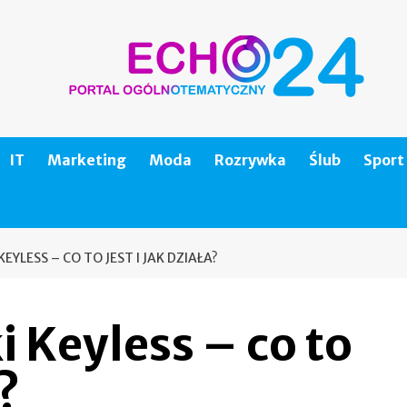
IT
Marketing
Moda
Rozrywka
Ślub
Sport
KEYLESS – CO TO JEST I JAK DZIAŁA?
i Keyless – co to
a?