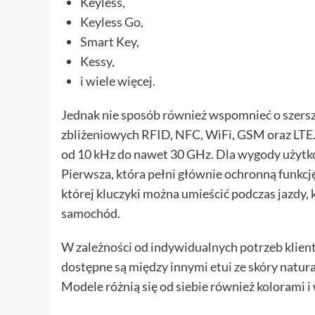
Keyless,
Keyless Go,
Smart Key,
Kessy,
i wiele więcej.
Jednak nie sposób również wspomnieć o szerszy
zbliżeniowych RFID, NFC, WiFi, GSM oraz LTE. E
od 10 kHz do nawet 30 GHz. Dla wygody użytk
Pierwsza, która pełni głównie ochronną funkcję
której kluczyki można umieścić podczas jazdy, 
samochód.
W zależności od indywidualnych potrzeb klient
dostępne są między innymi etui ze skóry natura
Modele różnią się od siebie również kolorami i