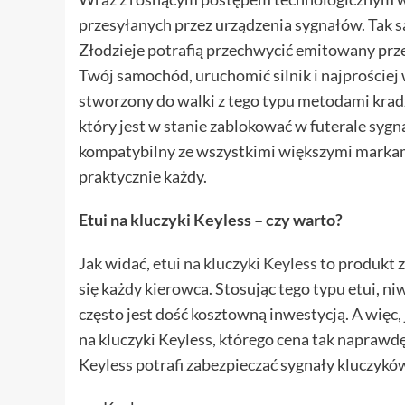
przesyłanych przez urządzenia sygnałów. Tak
Złodzieje potrafią przechwycić emitowany przez
Twój samochód, uruchomić silnik i najprościej 
stworzony do walki z tego typu metodami kradz
który jest w stanie zablokować w futerale sygn
kompatybilny ze wszystkimi większymi markam
praktycznie każdy.
Etui na kluczyki Keyless – czy warto?
Jak widać,
etui na kluczyki Keyless
to produkt 
się każdy kierowca. Stosując tego typu etui, n
często jest dość kosztowną inwestycją. A więc, 
na kluczyki Keyless, którego cena tak naprawd
Keyless potrafi zabezpieczać sygnały kluczykó