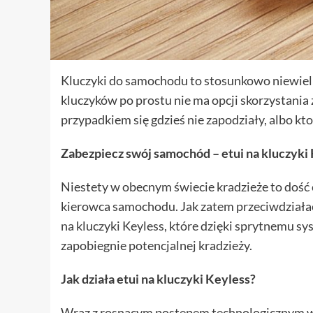
Kluczyki do samochodu to stosunkowo niewielka
kluczyków po prostu nie ma opcji skorzystania
przypadkiem się gdzieś nie zapodziały, albo ktoś
Zabezpiecz swój samochód – etui na kluczyki
Niestety w obecnym świecie kradzieże to dość 
kierowca samochodu. Jak zatem przeciwdziała
na kluczyki Keyless, które dzięki sprytnemu 
zapobiegnie potencjalnej kradzieży.
Jak działa etui na kluczyki Keyless?
Wraz z rosnącym postępem technologicznym w