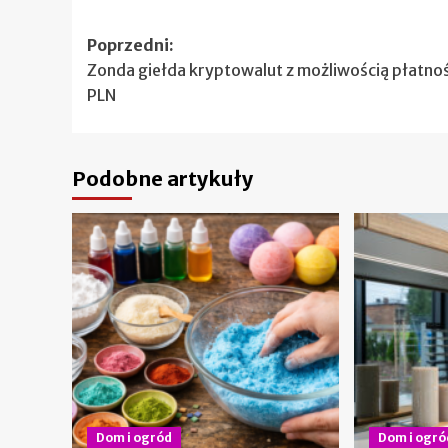
Zobacz
Poprzedni:
Zonda giełda kryptowalut z możliwością płatnoś
wpisy
PLN
Podobne artykuły
Dom i ogród
Dom i ogró