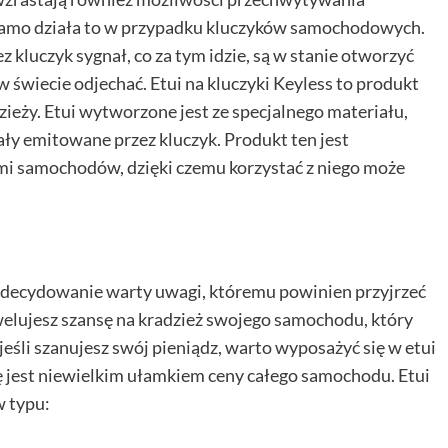
 samo działa to w przypadku kluczyków samochodowych.
 kluczyk sygnał, co za tym idzie, są w stanie otworzyć
w świecie odjechać. Etui na kluczyki Keyless to produkt
ieży. Etui wytworzone jest ze specjalnego materiału,
ały emitowane przez kluczyk. Produkt ten jest
i samochodów, dzięki czemu korzystać z niego może
zdecydowanie warty uwagi, któremu powinien przyjrzeć
iwelujesz szansę na kradzież swojego samochodu, który
jeśli szanujesz swój pieniądz, warto wyposażyć się w etui
ę jest niewielkim ułamkiem ceny całego samochodu. Etui
w typu: