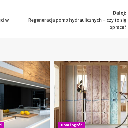
Dalej:
ci w
Regeneracja pomp hydraulicznych – czy to się
opłaca?
d
Dom i ogród