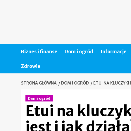
Skip
to
content
Biznes i finanse
Dom i ogród
Informacje
Zdrowie
STRONA GŁÓWNA
DOM I OGRÓD
ETUI NA KLUCZYKI 
Dom i ogród
Etui na kluczyk
jest i jak dział