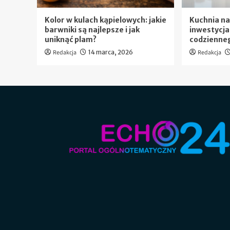
Kolor w kulach kąpielowych: jakie
Kuchnia na
barwniki są najlepsze i jak
inwestycja
uniknąć plam?
codzienneg
Redakcja
14 marca, 2026
Redakcja