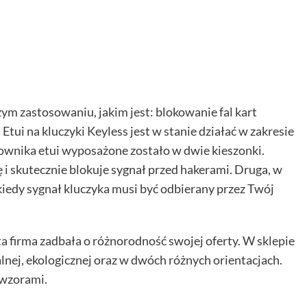
m zastosowaniu, jakim jest: blokowanie fal kart
tui na kluczyki Keyless jest w stanie działać w zakresie
ownika etui wyposażone zostało w dwie kieszonki.
 i skutecznie blokuje sygnał przed hakerami. Druga, w
kiedy sygnał kluczyka musi być odbierany przez Twój
a firma zadbała o różnorodność swojej oferty. W sklepie
lnej, ekologicznej oraz w dwóch różnych orientacjach.
 wzorami.