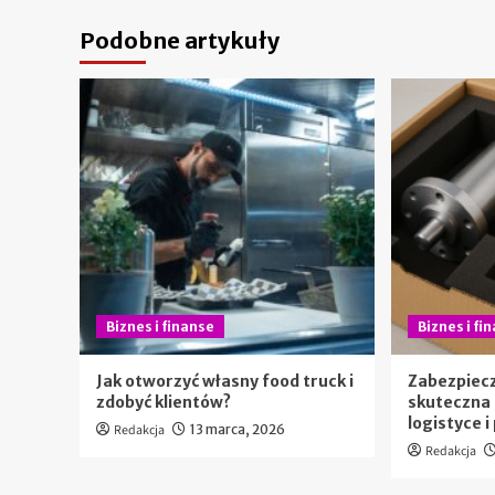
Podobne artykuły
Biznes i finanse
Biznes i fi
Jak otworzyć własny food truck i
Zabezpiec
zdobyć klientów?
skuteczna
logistyce 
Redakcja
13 marca, 2026
Redakcja