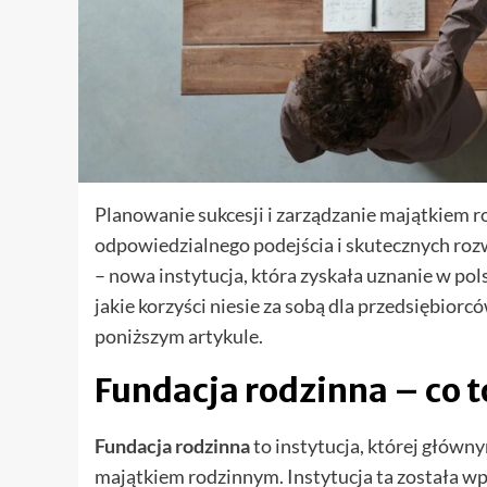
Planowanie sukcesji i zarządzanie majątkiem 
odpowiedzialnego podejścia i skutecznych rozw
– nowa instytucja, która zyskała uznanie w po
jakie korzyści niesie za sobą dla przedsiębior
poniższym artykule.
Fundacja rodzinna – co t
Fundacja rodzinna
to instytucja, której główn
majątkiem rodzinnym. Instytucja ta została w