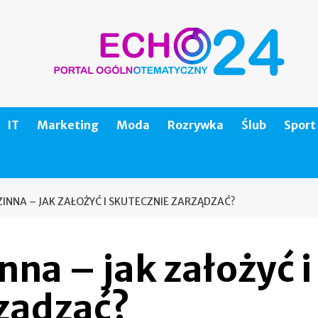
IT
Marketing
Moda
Rozrywka
Ślub
Sport
INNA – JAK ZAŁOŻYĆ I SKUTECZNIE ZARZĄDZAĆ?
nna – jak założyć i
rządzać?