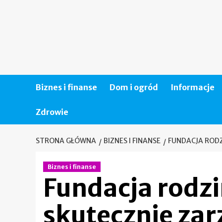
Skip
to
content
Biznes i finanse
Dom i ogród
Informacje
Zdrowie
STRONA GŁÓWNA
BIZNES I FINANSE
FUNDACJA RODZ
Biznes i finanse
Fundacja rodzi
skutecznie za