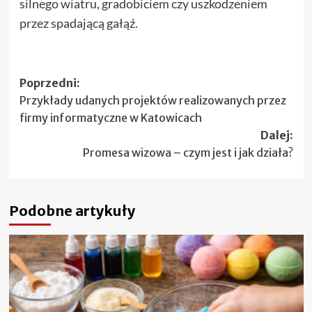
silnego wiatru, gradobiciem czy uszkodzeniem
przez spadającą gałąź.
Zobacz
Poprzedni:
Przykłady udanych projektów realizowanych przez
wpisy
firmy informatyczne w Katowicach
Dalej:
Promesa wizowa – czym jest i jak działa?
Podobne artykuły