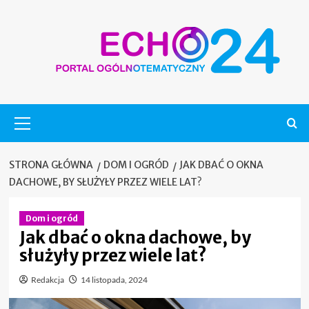
Skip
to
content
Menu
główne
STRONA GŁÓWNA
DOM I OGRÓD
JAK DBAĆ O OKNA
DACHOWE, BY SŁUŻYŁY PRZEZ WIELE LAT?
Dom i ogród
Jak dbać o okna dachowe, by
służyły przez wiele lat?
Redakcja
14 listopada, 2024