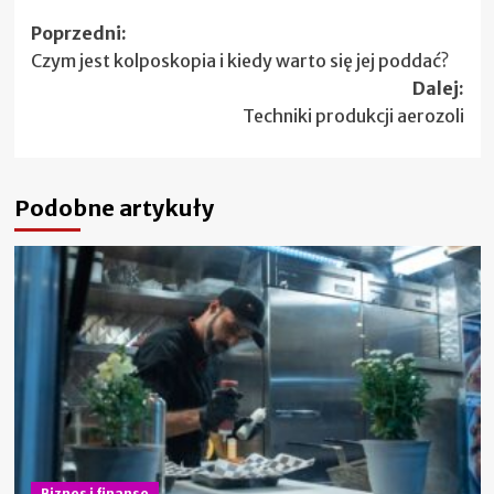
Zobacz
Poprzedni:
Czym jest kolposkopia i kiedy warto się jej poddać?
wpisy
Dalej:
Techniki produkcji aerozoli
Podobne artykuły
Biznes i finanse