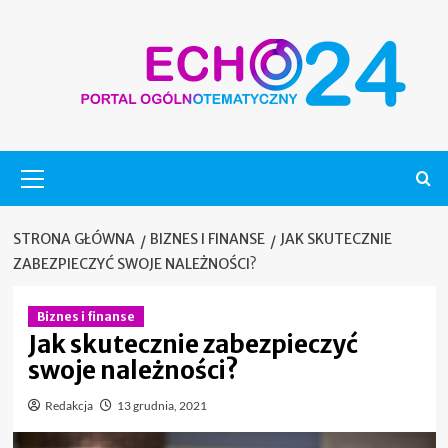
Skip
to
content
Menu
główne
STRONA GŁÓWNA
BIZNES I FINANSE
JAK SKUTECZNIE
ZABEZPIECZYĆ SWOJE NALEŻNOŚCI?
Biznes i finanse
Jak skutecznie zabezpieczyć
swoje należności?
Redakcja
13 grudnia, 2021