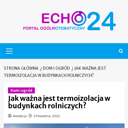
Skip
to
content
Menu
główne
STRONA GŁÓWNA
DOM I OGRÓD
JAK WAŻNA JEST
TERMOIZOLACJA W BUDYNKACH ROLNICZYCH?
Dom i ogród
Jak ważna jest termoizolacja w
budynkach rolniczych?
Redakcja
19 kwietnia, 2022