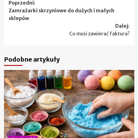
Zobacz
Poprzedni:
Zamrażarki skrzyniowe do dużych i małych
wpisy
sklepów
Dalej:
Co musi zawierać faktura?
Podobne artykuły