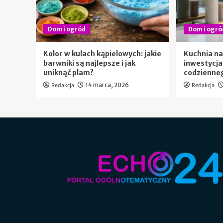
Dom i ogród
Dom i ogró
Kolor w kulach kąpielowych: jakie
Kuchnia na
barwniki są najlepsze i jak
inwestycja
uniknąć plam?
codzienneg
Redakcja
14 marca, 2026
Redakcja