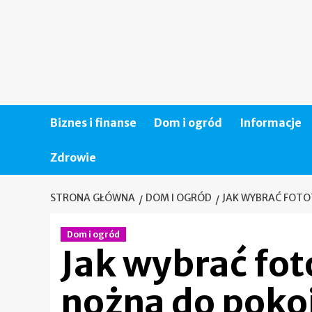
Skip
to
content
Biznes i finanse
Dom i ogród
Informacje
Zdrowie
STRONA GŁÓWNA
DOM I OGRÓD
JAK WYBRAĆ FOTO
Dom i ogród
Jak wybrać fot
nożna do pokoj