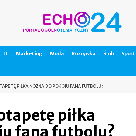
IT
Marketing
Moda
Rozrywka
Ślub
Sport
TAPETĘ PIŁKA NOŻNA DO POKOJU FANA FUTBOLU?
otapetę piłka
u fana futbolu?