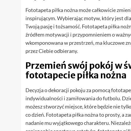
Fototapeta piłka nożna może całkowicie zmienić
inspirującym. Wybierając motyw, który jest dla
Twoją pasję i tożsamość. Fototapeta piłka nożn
źródłem motywacji i przypomnieniem o ważnych 
wkomponowana w przestrzeń, ma kluczowe znacz
przez Ciebie odbierany.
Przemień swój pokój w św
fototapecie piłka nożna
Decyzja o dekoracji pokoju za pomocą fototape
indywidualności i zamiłowania do futbolu. D
możesz stworzyć miejsce, które będzie nie tylk
co dzień. Fototapeta piłka nożna to prosty, a
nadanie mu wyjątkowego charakteru. Niezależni
cenisz sobie sportową estetykę, fototapeta p