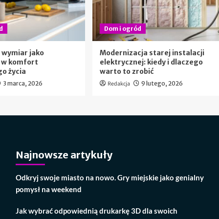
d
Dom i ogród
 wymiar jako
Modernizacja starej instalacji
 w komfort
elektrycznej: kiedy i dlaczego
o życia
warto to zrobić
3 marca, 2026
Redakcja
9 lutego, 2026
Najnowsze artykuły
Odkryj swoje miasto na nowo. Gry miejskie jako genialny
pomysł na weekend
Jak wybrać odpowiednią drukarkę 3D dla swoich