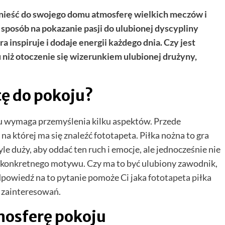
wnieść do swojego domu atmosferę wielkich meczów i
 sposób na pokazanie pasji do ulubionej dyscypliny
a inspiruje i dodaje energii każdego dnia. Czy jest
 niż otoczenie się wizerunkiem ulubionej drużyny,
ę do pokoju?
u wymaga przemyślenia kilku aspektów. Przede
na której ma się znaleźć fototapeta. Piłka nożna to gra
e duży, aby oddać ten ruch i emocje, ale jednocześnie nie
r konkretnego motywu. Czy ma to być ulubiony zawodnik,
powiedź na to pytanie pomoże Ci jaka
fototapeta piłka
i zainteresowań.
mosferę pokoju