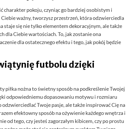
 charakter pokoju, czyniąc go bardziej osobistym i
 Ciebie ważny, tworzysz przestrzeń, która odzwierciedla
a staje się nie tylko elementem dekoracyjnym, ale także
dla Ciebie wartościach. To, jak zostanie ona
enie dla ostatecznego efektu i tego, jak pokój będzie
iątynię futbolu dzięki
ty piłka nożna to świetny sposób na podkreślenie Twojej
zięki odpowiedniemu dopasowaniu motywu i rozmiaru
o odzwierciedlać Twoje pasje, ale także inspirować Cię na
 zarazem efektowny sposób na ożywienie każdego wnętrza i
e od tego, czy jesteś zagorzałym kibicem, czy po prostu
iłka nożna może stać się centralnym punktem Twojego