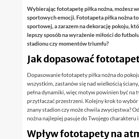
Wybierając fototapetę piłka nożna, możesz 
sportowych emocji. Fototapeta piłka nożna to
sportowej, a zarazem na dekorację pokoju, któr
lepszy sposób na wyrażenie miłości do futbolu
stadionu czy momentów triumfu?
Jak dopasować fototapet
Dopasowanie fototapety piłka nożna do pokoj
wszystkim, zastanów się nad wielkością ściany, 
pełna dynamiki, więc motyw powinien być na tyl
przytłaczać przestrzeni. Kolejny krok to wybó
znany stadion czy może chwila zwycięstwa? Od
nożna
najlepiej pasuje do Twojego charakteru 
Wpływ fototapety na at