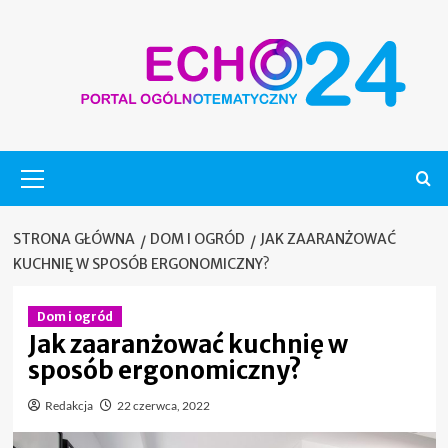
Skip
to
content
Menu
główne
STRONA GŁÓWNA
DOM I OGRÓD
JAK ZAARANŻOWAĆ
KUCHNIĘ W SPOSÓB ERGONOMICZNY?
Dom i ogród
Jak zaaranżować kuchnię w
sposób ergonomiczny?
Redakcja
22 czerwca, 2022