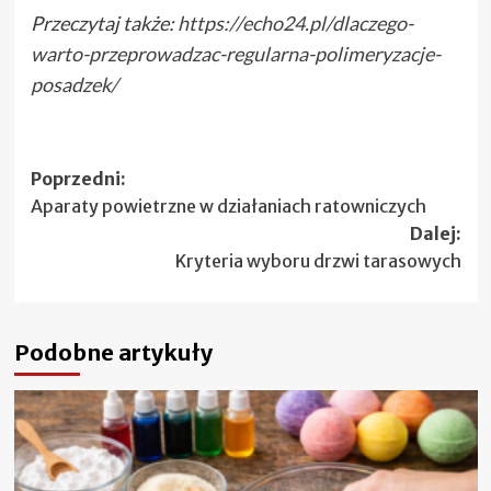
Przeczytaj także:
https://echo24.pl/dlaczego-
warto-przeprowadzac-regularna-polimeryzacje-
posadzek/
Zobacz
Poprzedni:
Aparaty powietrzne w działaniach ratowniczych
wpisy
Dalej:
Kryteria wyboru drzwi tarasowych
Podobne artykuły