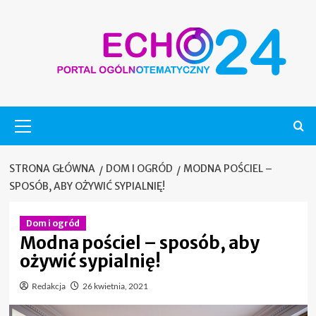
Skip
to
content
Menu
główne
STRONA GŁÓWNA
DOM I OGRÓD
MODNA POŚCIEL –
SPOSÓB, ABY OŻYWIĆ SYPIALNIĘ!
Dom i ogród
Modna pościel – sposób, aby
ożywić sypialnię!
Redakcja
26 kwietnia, 2021