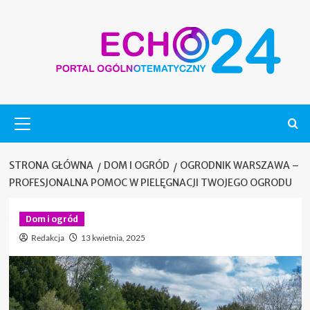
Skip
to
content
Menu
główne
STRONA GŁÓWNA
DOM I OGRÓD
OGRODNIK WARSZAWA –
PROFESJONALNA POMOC W PIELĘGNACJI TWOJEGO OGRODU
Dom i ogród
Redakcja
13 kwietnia, 2025