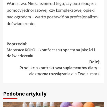
Warszawa
. Niezależnie od tego, czy potrzebujesz
pomocy jednorazowej, czy kompleksowej opieki
nad ogrodem – warto postawić na profesjonalizm i
doświadczenie.
Zobacz
Poprzedni:
Materace KOŁO – komfort snu oparty na jakości i
wpisy
doświadczeniu
Dalej:
Produkcja kontraktowa suplementów diety –
elastyczne rozwiązanie dla Twojej marki
Podobne artykuły