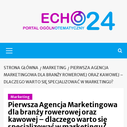
Skip
to
content
Menu
główne
STRONA GŁÓWNA
MARKETING
PIERWSZA AGENCJA
MARKETINGOWA DLA BRANŻY ROWEROWEJ ORAZ KAWOWEJ –
DLACZEGO WARTO SIĘ SPECJALIZOWAĆ W MARKETINGU?
Marketing
Pierwsza Agencja Marketingowa
dla branży rowerowej oraz
kawowej – dlaczego warto się
specjalizować w marketingu?