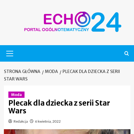
Skip
to
content
Menu
główne
STRONA GŁÓWNA
MODA
PLECAK DLA DZIECKA Z SERII
STAR WARS
Moda
Plecak dla dziecka z serii Star
Wars
Redakcja
6 kwietnia, 2022