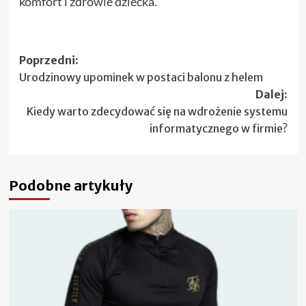
komfort i zdrowie dziecka.
Zobacz
Poprzedni:
Urodzinowy upominek w postaci balonu z helem
wpisy
Dalej:
Kiedy warto zdecydować się na wdrożenie systemu
informatycznego w firmie?
Podobne artykuły