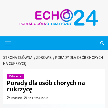
Skip
to
content
Menu
główne
STRONA GŁÓWNA
ZDROWIE
PORADY DLA OSÓB CHORYCH
NA CUKRZYCĘ
Zdrowie
Porady dla osób chorych na
cukrzycę
Redakcja
15 lutego, 2022