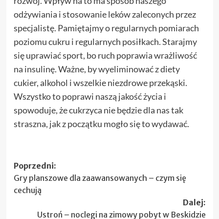
rozwój. Wpływ na to ma sposób naszego
odżywiania i stosowanie leków zaleconych przez
specjalistę. Pamiętajmy o regularnych pomiarach
poziomu cukru i regularnych posiłkach. Starajmy
się uprawiać sport, bo ruch poprawia wrażliwość
na insulinę. Ważne, by wyeliminować z diety
cukier, alkohol i wszelkie niezdrowe przekąski.
Wszystko to poprawi naszą jakość życia i
spowoduje, że cukrzyca nie będzie dla nas tak
straszna, jak z początku mogło się to wydawać.
Zobacz
Poprzedni:
Gry planszowe dla zaawansowanych – czym się
wpisy
cechują
Dalej:
Ustroń – noclegi na zimowy pobyt w Beskidzie