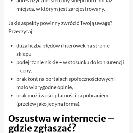
adres fizycznej siedziby sklepu lub chociaż
miejsca, w którym jest zarejestrowany.
Jakie aspekty powinny zwrócić Twoją uwagę?
Przeczytaj:
duża liczba błędów i literówek na stronie
sklepu,
podejrzanie niskie – w stosunku do konkurencji
– ceny,
brak kont na portalach społecznościowych i
mało wiarygodne opinie,
brak możliwości płatności za pobraniem
(przelew jako jedyna forma).
Oszustwa w internecie –
gdzie zgłaszać?