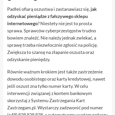
Padłeś ofiarą oszustwa i zastanawiasz się,
jak
odzyskać pieniądze z fałszywego sklepu
internetowego
? Niestety nie jest to prosta
sprawa. Sprawców cyberprzestępstw trudno
bowiem znaleźć. Nie należy jednak zwlekać, a
sprawę trzeba niezwłocznie zgłosić na policję.
Zwiększa to szansę na złapanie oszusta oraz
odzyskanie pieniędzy.
Równie ważnym krokiem jest także zastrzeżenie
dowodu osobistego oraz karty kredytowej, nawet
jeśli oszust zna tylko
numer karty
. W celu
interwencji związanej z kontem bankowym
skorzystaj z Systemu Zastrzegania Kart
Zastrzegam.pl. Wystarczy zadzwonić pod numer
(+48) 828 828 828, a automatyczny system połączy