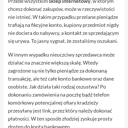
Przede wszystkim
sklep internetowy
, w którym
chcesz dokonać zakupów, może w rzeczywistości
nie istnieć. W takim przypadku przelane pieniądze
trafiają na fikcyjne konto, kupiony przedmiot nigdy
nie dociera do nabywcy, a kontakt ze sprzedającym
się urywa. To jasny sygnał, że zostaliśmy oszukani.
W innym wypadku nieuczciwy sprzedawca może
działać na znacznie większą skalę. Wtedy
zagrożone są nie tylko pieniądze za dokonaną
transakcję, ale też całe konto bankowe oraz dane
osobiste. Jak działa taki rodzaj oszustwa? Po
dokonaniu zamówienia na pocztę bądź telefon
komórkowy potencjalnej ofiary kradzieży
przesyłany jest link, przez który należy dokonać
płatności. W ten sposób złodziej zyskuje prosty
dostęp do konta bankowego.