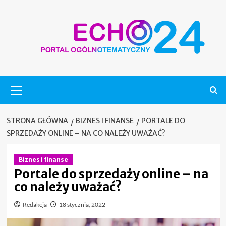
Skip
to
content
Menu
główne
STRONA GŁÓWNA
BIZNES I FINANSE
PORTALE DO
SPRZEDAŻY ONLINE – NA CO NALEŻY UWAŻAĆ?
Biznes i finanse
Portale do sprzedaży online – na
co należy uważać?
Redakcja
18 stycznia, 2022