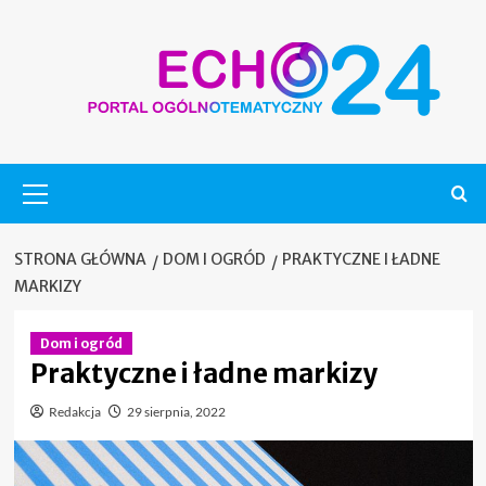
Skip
to
content
Menu
główne
STRONA GŁÓWNA
DOM I OGRÓD
PRAKTYCZNE I ŁADNE
MARKIZY
Dom i ogród
Praktyczne i ładne markizy
Redakcja
29 sierpnia, 2022