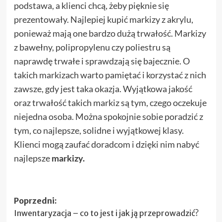
podstawa, a klienci chcą, żeby pięknie się
prezentowały. Najlepiej kupić markizy z akrylu,
ponieważ mają one bardzo dużą trwałość. Markizy
z bawełny, polipropylenu czy poliestru są
naprawdę trwałe i sprawdzają się bajecznie. O
takich markizach warto pamiętać i korzystać z nich
zawsze, gdy jest taka okazja. Wyjątkowa jakość
oraz trwałość takich markiz są tym, czego oczekuje
niejedna osoba. Można spokojnie sobie poradzić z
tym, co najlepsze, solidne i wyjątkowej klasy.
Klienci mogą zaufać doradcom i dzięki nim nabyć
najlepsze
markizy.
Zobacz
Poprzedni:
Inwentaryzacja – co to jest i jak ją przeprowadzić?
wpisy