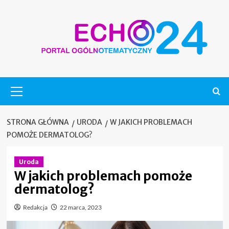
Skip
to
content
Menu
główne
STRONA GŁÓWNA
URODA
W JAKICH PROBLEMACH
POMOŻE DERMATOLOG?
Uroda
W jakich problemach pomoże
dermatolog?
Redakcja
22 marca, 2023